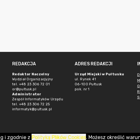
REDAKCJA
ADRES REDAKCJI
Redaktor Naczelny
Urząd Miejski w Pułtusku
D
Wydział Organizacjyjny
ul. Rynek 41
M
tel. +48 23 306 72 01
06-100 Pułtusk
O
or@pultusk.pl
pok. nr 1
R
Administrator
S
Zespół Informatyków Urzędu
tel. +48 23 306 72 25
informatyk@pultusk.pl
ug i zgodnie z
Polityką Plików Cookies
. Możesz określić waru