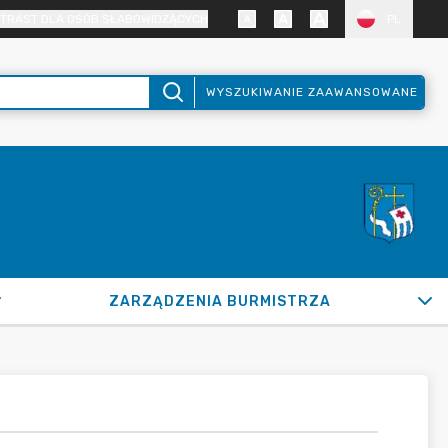
TRAST DLA OSÓB SŁABOWIDZĄCYCH
PL
WYSZUKIWANIE ZAAWANSOWANE
ZARZĄDZENIA BURMISTRZA