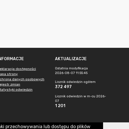
INFORMACJE
AKTUALIZACJE
Ostatnia modyfikacja
eklaracja dostępności
2026-08-07 11:55:45
apa strony
chrona danych osobowych
Licznik odwiedzin ogółem
ejestr zmian
372 497
tatystyki odwiedzin
Licznik odwiedzin w m-cu 2026-
07
1 201
nki przechowywania lub dostępu do plików