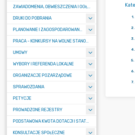
Kate
ZAWIADOMIENIA, OBWIESZCZENIA I OGŁOSZENIA
1
.
DRUKI DO POBRANIA
2
.
PLANOWANIE I ZAGOSPODAROWANIE PRZESTRZENNE
3
.
PRACA - KONKURSY NA WOLNE STANOWISKA
4
.
UMOWY
5
.
WYBORY I REFERENDA LOKALNE
6
.
ORGANIZACJE POZARZĄDOWE
7
.
SPRAWOZDANIA
PETYCJE
PROWADZONE REJESTRY
PODSTAWOWA KWOTA DOTACJI I STATYSTYCZNA LICZBA UCZNIÓW
KONSULTACJE SPOŁECZNE