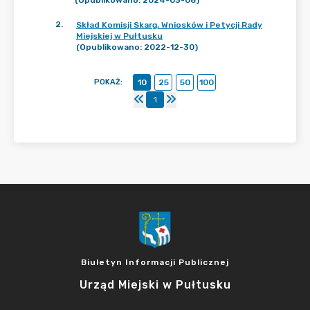
(Opublikowano: 2024-03-06)
2
.
Skład Komisji Skarg, Wniosków i Petycji Rady
Miejskiej w Pułtusku
(Opublikowano: 2022-12-30)
POKAŻ
:
10
25
50
100
1
Biuletyn Informacji Publicznej
Urząd Miejski w Pułtusku