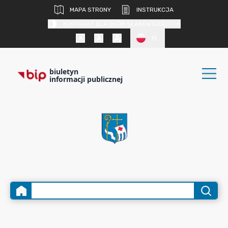
MAPA STRONY
INSTRUKCJA
KONTRAST DLA OSÓB SŁABOWIDZĄCYCH
PL
biuletyn
informacji publicznej