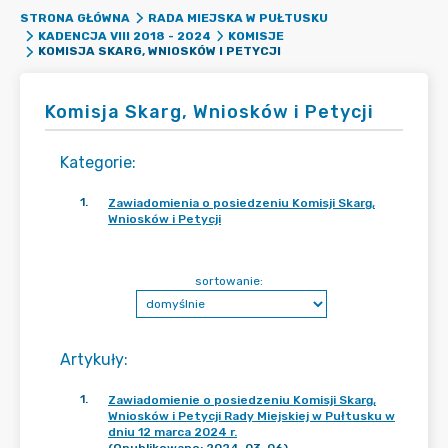
STRONA GŁÓWNA
RADA MIEJSKA W PUŁTUSKU
KADENCJA VIII 2018 - 2024
KOMISJE
KOMISJA SKARG, WNIOSKÓW I PETYCJI
Komisja Skarg, Wniosków i Petycji
Kategorie
:
1
.
Zawiadomienia o posiedzeniu Komisji Skarg,
Wniosków i Petycji
sortowanie:
Artykuły
:
1
.
Zawiadomienie o posiedzeniu Komisji Skarg,
Wniosków i Petycji Rady Miejskiej w Pułtusku w
dniu 12 marca 2024 r.