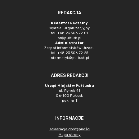
REDAKCJA
Redaktor Naczelny
Wydział Organizacjyjny
tel. +48 23 306 72 01
or@pultusk.pl
Administrator
Zespół Informatyków Urzędu
tel. +48 23 306 72 25
informatyk@pultusk.pl
ADRES REDAKCJI
Urząd Miejski w Pułtusku
ul. Rynek 41
06-100 Pułtusk
pok. nr 1
INFORMACJE
Deklaracja dostępności
Mapa strony