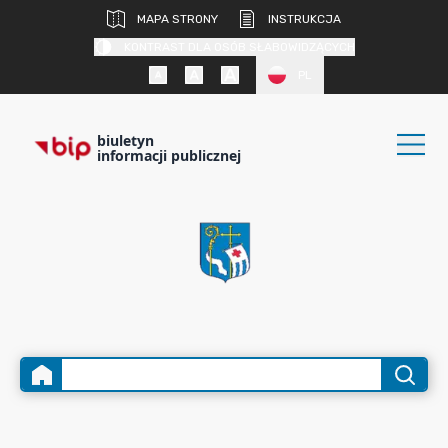
MAPA STRONY
INSTRUKCJA
KONTRAST DLA OSÓB SŁABOWIDZĄCYCH
PL
biuletyn
informacji publicznej