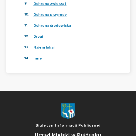
9
.
Ochrona zwierząt
10
.
Ochrona przyrody
11
.
Ochrona środowiska
12
.
Drogi
13
.
Najem lokali
14
.
Inne
Biuletyn Informacji Publicznej
Urząd Miejski w Pułtusku