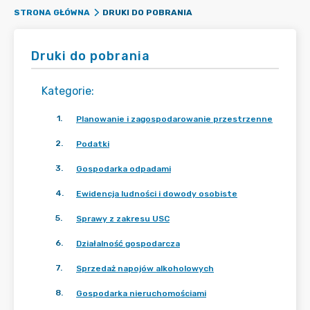
DRUKI DO POBRANIA
STRONA GŁÓWNA
Druki do pobrania
Kategorie
:
1
.
Planowanie i zagospodarowanie przestrzenne
2
.
Podatki
3
.
Gospodarka odpadami
4
.
Ewidencja ludności i dowody osobiste
5
.
Sprawy z zakresu USC
6
.
Działalność gospodarcza
7
.
Sprzedaż napojów alkoholowych
8
.
Gospodarka nieruchomościami