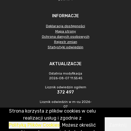
INFORMACJE
Deklaracja dostępności
Mapa strony
Ochrona danych osobowych
Rejestr zmian
Statystyki odwiedzin
AKTUALIZACJE
Ostatnia modyfikacja
2026-08-07 11:55:45
Licznik odwiedzin ogółem
372 497
Licznik odwiedzin w m-cu 2026-
07
Strona korzysta z plików cookies w celu
1 201
realizacji usług i zgodnie z
Polityką Plików Cookies
. Możesz określić
Zamknij
CMS & Hosting: Nefeni Sp. z o.o.