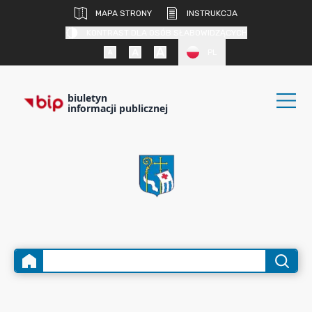
MAPA STRONY
INSTRUKCJA
KONTRAST DLA OSÓB SŁABOWIDZĄCYCH
PL
biuletyn
informacji publicznej