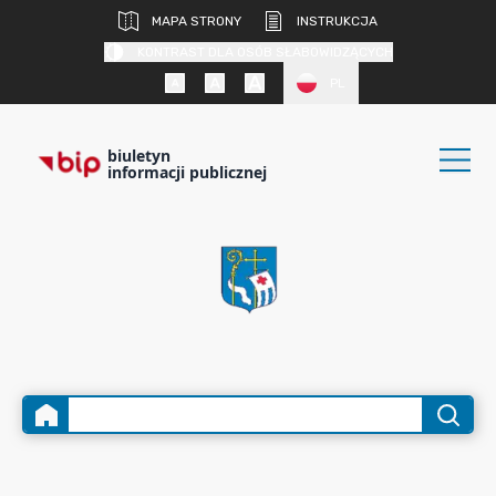
MAPA STRONY
INSTRUKCJA
KONTRAST DLA OSÓB SŁABOWIDZĄCYCH
PL
biuletyn
informacji publicznej