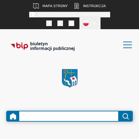
MAPA STRONY
INSTRUKCJA
KONTRAST DLA OSÓB SŁABOWIDZĄCYCH
PL
biuletyn
informacji publicznej