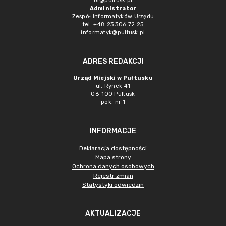
or@pultusk.pl
Administrator
Zespół Informatyków Urzędu
tel. +48 23 306 72 25
informatyk@pultusk.pl
ADRES REDAKCJI
Urząd Miejski w Pułtusku
ul. Rynek 41
06-100 Pułtusk
pok. nr 1
INFORMACJE
Deklaracja dostępności
Mapa strony
Ochrona danych osobowych
Rejestr zmian
Statystyki odwiedzin
AKTUALIZACJE