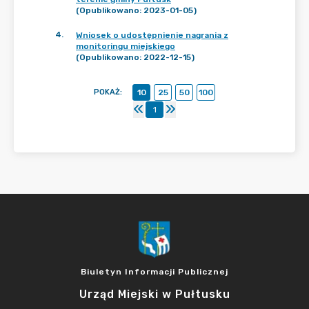
(Opublikowano: 2023-01-05)
4
.
Wniosek o udostępnienie nagrania z
monitoringu miejskiego
(Opublikowano: 2022-12-15)
POKAŻ
:
10
25
50
100
1
Biuletyn Informacji Publicznej
Urząd Miejski w Pułtusku