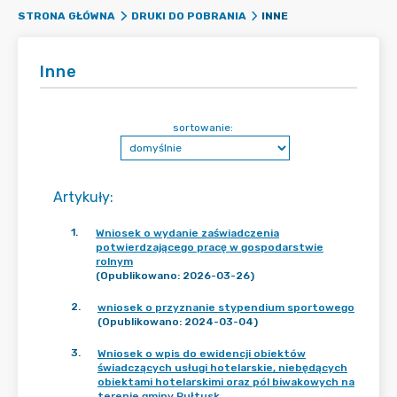
INNE
STRONA GŁÓWNA
DRUKI DO POBRANIA
Inne
sortowanie:
Artykuły
:
1
.
Wniosek o wydanie zaświadczenia
potwierdzającego pracę w gospodarstwie
rolnym
(Opublikowano: 2026-03-26)
2
.
wniosek o przyznanie stypendium sportowego
(Opublikowano: 2024-03-04)
3
.
Wniosek o wpis do ewidencji obiektów
świadczących usługi hotelarskie, niebędących
obiektami hotelarskimi oraz pól biwakowych na
terenie gminy Pułtusk