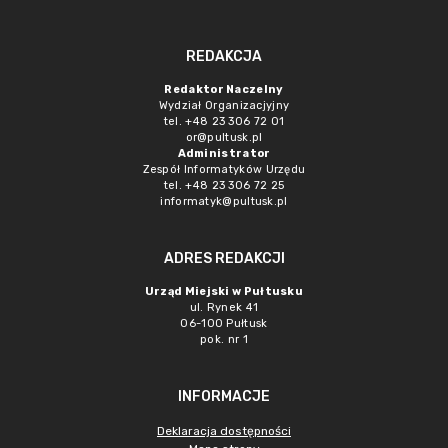
REDAKCJA
Redaktor Naczelny
Wydział Organizacjyjny
tel. +48 23 306 72 01
or@pultusk.pl
Administrator
Zespół Informatyków Urzędu
tel. +48 23 306 72 25
informatyk@pultusk.pl
ADRES REDAKCJI
Urząd Miejski w Pułtusku
ul. Rynek 41
06-100 Pułtusk
pok. nr 1
INFORMACJE
Deklaracja dostępności