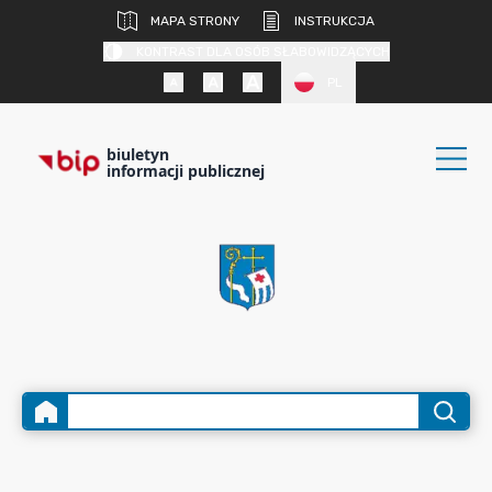
MAPA STRONY
INSTRUKCJA
KONTRAST DLA OSÓB SŁABOWIDZĄCYCH
PL
biuletyn
informacji publicznej