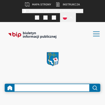
MAPA STRONY
INSTRUKCJA
KONTRAST DLA OSÓB SŁABOWIDZĄCYCH
PL
biuletyn
informacji publicznej