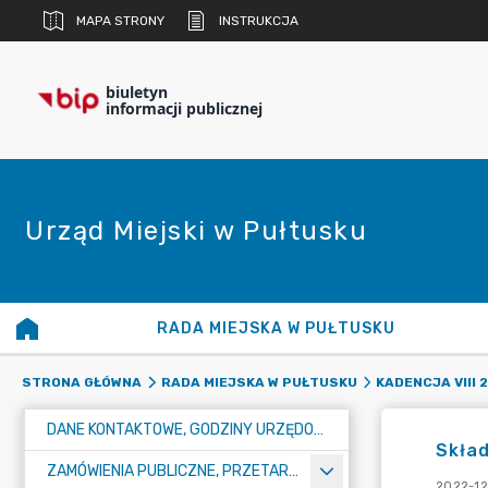
MAPA STRONY
INSTRUKCJA
biuletyn
informacji publicznej
Urząd Miejski w Pułtusku
RADA MIEJSKA W PUŁTUSKU
STRONA GŁÓWNA
RADA MIEJSKA W PUŁTUSKU
KADENCJA VIII 
DANE KONTAKTOWE, GODZINY URZĘDOWANIA I NUMER KONTA BANKOWEGO
Skład
ZAMÓWIENIA PUBLICZNE, PRZETARGI, KONKURSY
2022-12