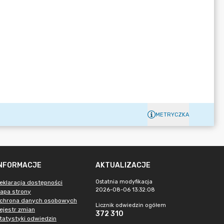
METRYCZKA
INFORMACJE
AKTUALIZACJE
Ostatnia modyfikacja
eklaracja dostępności
2026-08-06 13:32:08
apa strony
chrona danych osobowych
Licznik odwiedzin ogółem
ejestr zmian
372 310
tatystyki odwiedzin