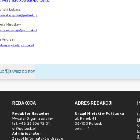
UJ
ZAPISZ DO PDF
REDAKCJA
ADRES REDAKCJI
Redaktor Naczelny
Urząd Miejski w Pułtusku
D
Wydział Organizacjyjny
ul. Rynek 41
M
tel. +48 23 306 72 01
06-100 Pułtusk
O
or@pultusk.pl
pok. nr 1
R
Administrator
S
Zespół Informatyków Urzędu