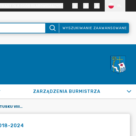
TRAST DLA OSÓB SŁABOWIDZĄCYCH
PL
WYSZUKIWANIE ZAAWANSOWANE
ZARZĄDZENIA BURMISTRZA
SKŁAD RADY MIEJSKIEJ W PUŁTUSKU VIII KADENCJI W LATACH 2018-2024
2018-2024