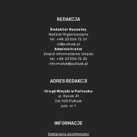
REDAKCJA
Redaktor Naczelny
Wydział Organizacjyjny
tel. +48 23 306 72 01
or@pultusk.pl
Administrator
Zespół Informatyków Urzędu
tel. +48 23 306 72 25
informatyk@pultusk.pl
ADRES REDAKCJI
Urząd Miejski w Pułtusku
ul. Rynek 41
06-100 Pułtusk
pok. nr 1
INFORMACJE
Deklaracja dostępności