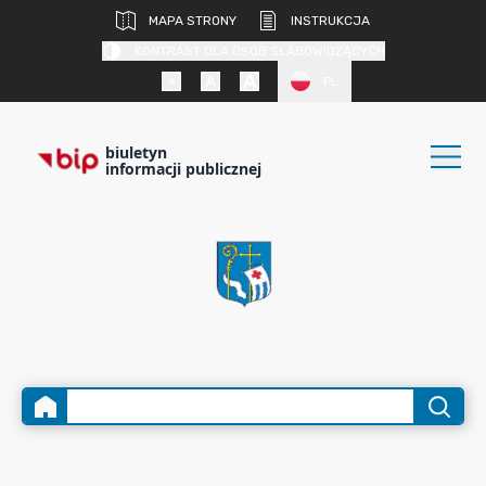
MAPA STRONY
INSTRUKCJA
KONTRAST DLA OSÓB SŁABOWIDZĄCYCH
PL
biuletyn
informacji publicznej