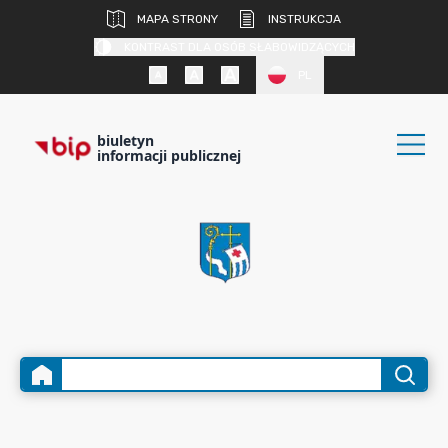
MAPA STRONY
INSTRUKCJA
KONTRAST DLA OSÓB SŁABOWIDZĄCYCH
PL
biuletyn
informacji publicznej