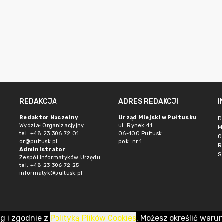
REDAKCJA
ADRES REDAKCJI
Redaktor Naczelny
Urząd Miejski w Pułtusku
D
Wydział Organizacjyjny
ul. Rynek 41
M
tel. +48 23 306 72 01
06-100 Pułtusk
O
or@pultusk.pl
pok. nr 1
R
Administrator
S
Zespół Informatyków Urzędu
tel. +48 23 306 72 25
informatyk@pultusk.pl
ug i zgodnie z
Polityką Plików Cookies
. Możesz określić waru