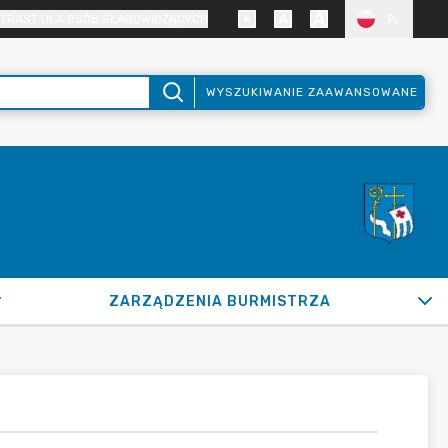
TRAST DLA OSÓB SŁABOWIDZĄCYCH
PL
WYSZUKIWANIE ZAAWANSOWANE
ZARZĄDZENIA BURMISTRZA