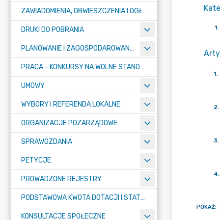
Kate
ZAWIADOMIENIA, OBWIESZCZENIA I OGŁOSZENIA
1
.
DRUKI DO POBRANIA
PLANOWANIE I ZAGOSPODAROWANIE PRZESTRZENNE
Arty
PRACA - KONKURSY NA WOLNE STANOWISKA
1
.
UMOWY
WYBORY I REFERENDA LOKALNE
2
.
ORGANIZACJE POZARZĄDOWE
3
.
SPRAWOZDANIA
PETYCJE
4
.
PROWADZONE REJESTRY
PODSTAWOWA KWOTA DOTACJI I STATYSTYCZNA LICZBA UCZNIÓW
POKAŻ
:
KONSULTACJE SPOŁECZNE