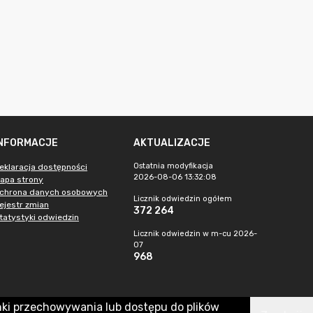
INFORMACJE
AKTUALIZACJE
Ostatnia modyfikacja
eklaracja dostępności
2026-08-06 13:32:08
apa strony
chrona danych osobowych
Licznik odwiedzin ogółem
ejestr zmian
372 264
tatystyki odwiedzin
Licznik odwiedzin w m-cu 2026-
07
968
nki przechowywania lub dostępu do plików