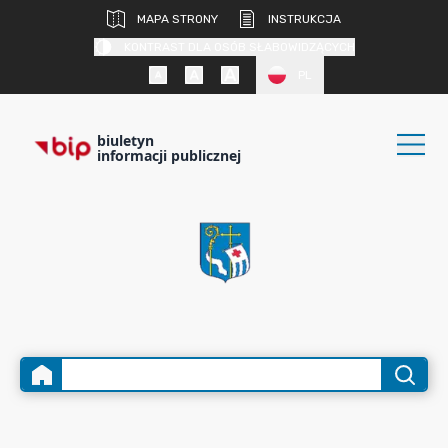
MAPA STRONY
INSTRUKCJA
KONTRAST DLA OSÓB SŁABOWIDZĄCYCH
PL
biuletyn
informacji publicznej