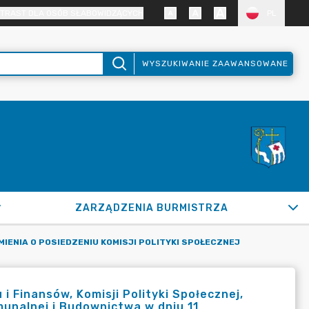
TRAST DLA OSÓB SŁABOWIDZĄCYCH
PL
WYSZUKIWANIE ZAAWANSOWANE
ZARZĄDZENIA BURMISTRZA
IENIA O POSIEDZENIU KOMISJI POLITYKI SPOŁECZNEJ
 Finansów, Komisji Polityki Społecznej,
munalnej i Budownictwa w dniu 11