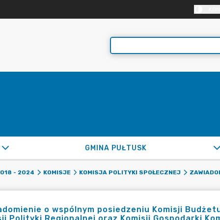
KON
GMINA PUŁTUSK
2018 - 2024
KOMISJE
KOMISJA POLITYKI SPOŁECZNEJ
ZAWIADOM
domienie o wspólnym posiedzeniu Komisji Budżetu i
ji Polityki Regionalnej oraz Komisji Gospodarki Ko