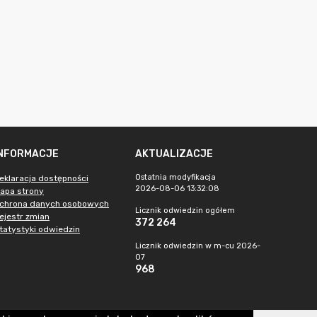
INFORMACJE
AKTUALIZACJE
Ostatnia modyfikacja
eklaracja dostępności
2026-08-06 13:32:08
apa strony
chrona danych osobowych
Licznik odwiedzin ogółem
ejestr zmian
372 264
tatystyki odwiedzin
Licznik odwiedzin w m-cu 2026-
07
968