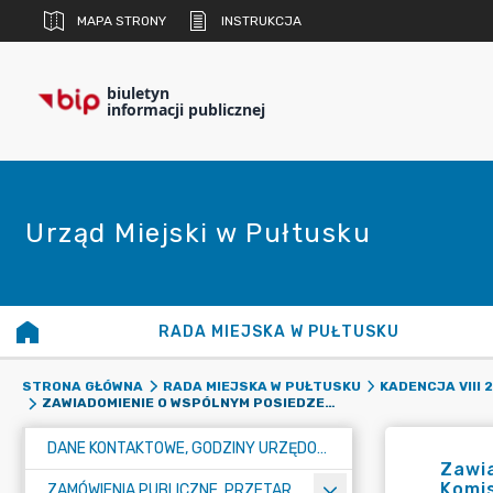
MAPA STRONY
INSTRUKCJA
biuletyn
informacji publicznej
Urząd Miejski w Pułtusku
RADA MIEJSKA W PUŁTUSKU
STRONA GŁÓWNA
RADA MIEJSKA W PUŁTUSKU
KADENCJA VIII 
ZAWIADOMIENIE O WSPÓLNYM POSIEDZENIU KOMISJI BUDŻETU I FINANSÓW, KOMISJI POLITYKI SPOŁECZNEJ, KOMISJI POLITYKI REGIONALNEJ ORAZ KOMISJI GOSPODARKI KOMUNALNEJ I BUDOWNICTWA W DNIU 11 PAŹDZIERNIKA 2023R.
DANE KONTAKTOWE, GODZINY URZĘDOWANIA I NUMER KONTA BANKOWEGO
Zawia
Komis
ZAMÓWIENIA PUBLICZNE, PRZETARGI, KONKURSY