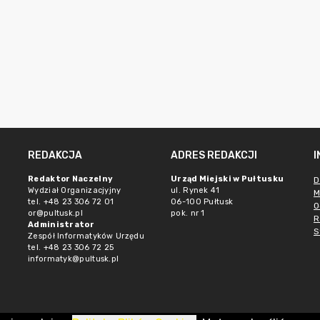
REDAKCJA
ADRES REDAKCJI
Redaktor Naczelny
Urząd Miejski w Pułtusku
D
Wydział Organizacjyjny
ul. Rynek 41
M
tel. +48 23 306 72 01
06-100 Pułtusk
O
or@pultusk.pl
pok. nr 1
R
Administrator
S
Zespół Informatyków Urzędu
tel. +48 23 306 72 25
informatyk@pultusk.pl