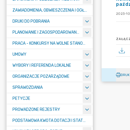
paźdz
ZAWIADOMIENIA, OBWIESZCZENIA I OGŁOSZENIA
2023-10
DRUKI DO POBRANIA
PLANOWANIE I ZAGOSPODAROWANIE PRZESTRZENNE
ZAŁĄCZ
PRACA - KONKURSY NA WOLNE STANOWISKA
UMOWY
WYBORY I REFERENDA LOKALNE
DRUK
ORGANIZACJE POZARZĄDOWE
SPRAWOZDANIA
PETYCJE
PROWADZONE REJESTRY
PODSTAWOWA KWOTA DOTACJI I STATYSTYCZNA LICZBA UCZNIÓW