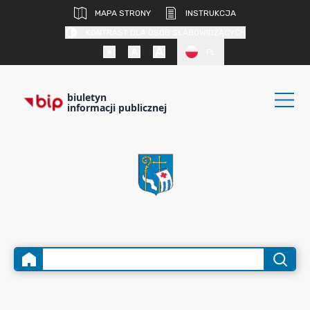
MAPA STRONY
INSTRUKCJA
KONTRAST DLA OSÓB SŁABOWIDZĄCYCH
PL
biuletyn
informacji publicznej