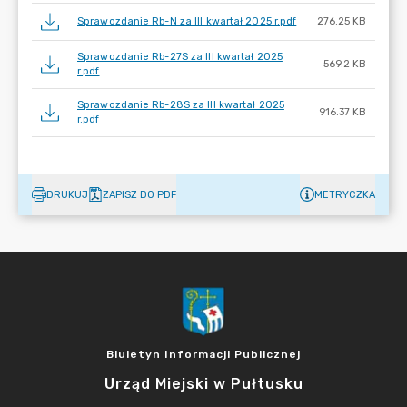
Sprawozdanie Rb-N za III kwartał 2025 r.pdf
276.25 KB
Sprawozdanie Rb-27S za III kwartał 2025
569.2 KB
r.pdf
Sprawozdanie Rb-28S za III kwartał 2025
916.37 KB
r.pdf
DRUKUJ
ZAPISZ DO PDF
METRYCZKA
Biuletyn Informacji Publicznej
Urząd Miejski w Pułtusku