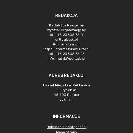
REDAKCJA
Redaktor Naczelny
Wydział Organizacjyjny
tel. +48 23 306 72 01
or@pultusk.pl
Administrator
Zespół Informatyków Urzędu
tel. +48 23 306 72 25
informatyk@pultusk.pl
ADRES REDAKCJI
Urząd Miejski w Pułtusku
ul. Rynek 41
06-100 Pułtusk
pok. nr 1
INFORMACJE
Deklaracja dostępności
Mapa strony