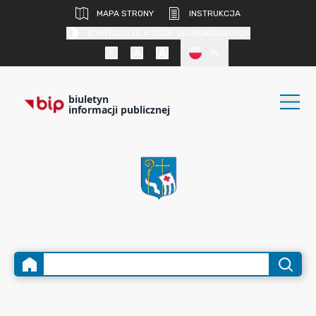
MAPA STRONY
INSTRUKCJA
KONTRAST DLA OSÓB SŁABOWIDZĄCYCH
PL
biuletyn
informacji publicznej