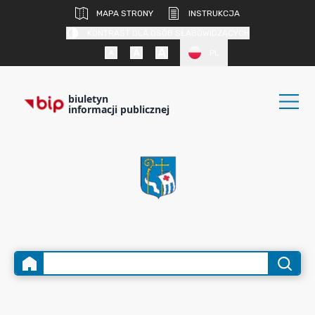
MAPA STRONY
INSTRUKCJA
KONTRAST DLA OSÓB SŁABOWIDZĄCYCH
PL
biuletyn
informacji publicznej