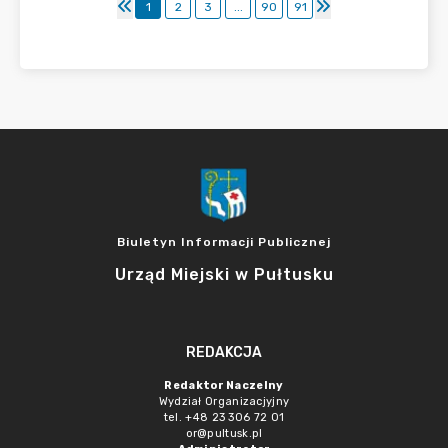
1
2
3
...
90
91
Biuletyn Informacji Publicznej
Urząd Miejski w Pułtusku
REDAKCJA
Redaktor Naczelny
Wydział Organizacjyjny
tel. +48 23 306 72 01
or@pultusk.pl