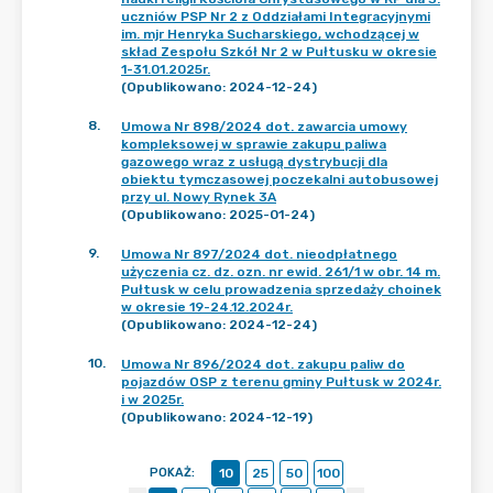
uczniów PSP Nr 2 z Oddziałami Integracyjnymi
im. mjr Henryka Sucharskiego, wchodzącej w
skład Zespołu Szkół Nr 2 w Pułtusku w okresie
1-31.01.2025r.
(Opublikowano: 2024-12-24)
8
.
Umowa Nr 898/2024 dot. zawarcia umowy
kompleksowej w sprawie zakupu paliwa
gazowego wraz z usługą dystrybucji dla
obiektu tymczasowej poczekalni autobusowej
przy ul. Nowy Rynek 3A
(Opublikowano: 2025-01-24)
9
.
Umowa Nr 897/2024 dot. nieodpłatnego
użyczenia cz. dz. ozn. nr ewid. 261/1 w obr. 14 m.
Pułtusk w celu prowadzenia sprzedaży choinek
w okresie 19-24.12.2024r.
(Opublikowano: 2024-12-24)
10
.
Umowa Nr 896/2024 dot. zakupu paliw do
pojazdów OSP z terenu gminy Pułtusk w 2024r.
i w 2025r.
(Opublikowano: 2024-12-19)
POKAŻ
:
10
25
50
100