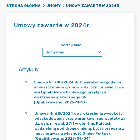
UMOWY ZAWARTE W 2024R.
STRONA GŁÓWNA
UMOWY
Umowy zawarte w 2024r.
sortowanie:
Artykuły
:
1
.
Umowa Nr 788/2024 dot. wyrażenia zgody na
umieszczenie w gruncie – dz. ozn. nr ewid. 5 we
wsi Lipniki Nowe kablowego przyłącza
elektroenergetycznego SN
(Opublikowano: 2025-11-13)
2
.
Umowa Nr 615/2024 dot. określenia wysokości
odszkodowania oraz warunków jego wypłaty za
dz. ozn. nr ewid. 27/1 w obr. 6 m. Pułtusk
wydzieloną pod drogę gminną, która przeszła z
mocy prawa na własność Gminy Pułtusk
(Opublikowano: 2025-09-04)