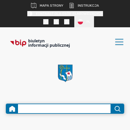
MAPA STRONY
INSTRUKCJA
KONTRAST DLA OSÓB SŁABOWIDZĄCYCH
PL
biuletyn
informacji publicznej