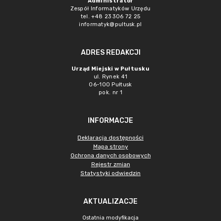
Administrator
Zespół Informatyków Urzędu
tel. +48 23 306 72 25
informatyk@pultusk.pl
ADRES REDAKCJI
Urząd Miejski w Pułtusku
ul. Rynek 41
06-100 Pułtusk
pok. nr 1
INFORMACJE
Deklaracja dostępności
Mapa strony
Ochrona danych osobowych
Rejestr zmian
Statystyki odwiedzin
AKTUALIZACJE
Ostatnia modyfikacja