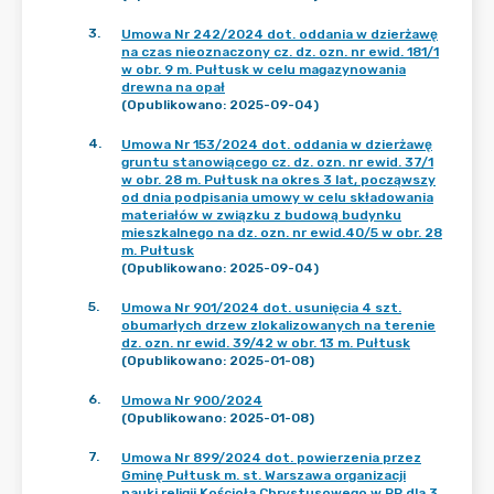
3
.
Umowa Nr 242/2024 dot. oddania w dzierżawę
na czas nieoznaczony cz. dz. ozn. nr ewid. 181/1
w obr. 9 m. Pułtusk w celu magazynowania
drewna na opał
(Opublikowano: 2025-09-04)
4
.
Umowa Nr 153/2024 dot. oddania w dzierżawę
gruntu stanowiącego cz. dz. ozn. nr ewid. 37/1
w obr. 28 m. Pułtusk na okres 3 lat, począwszy
od dnia podpisania umowy w celu składowania
materiałów w związku z budową budynku
mieszkalnego na dz. ozn. nr ewid.40/5 w obr. 28
m. Pułtusk
(Opublikowano: 2025-09-04)
5
.
Umowa Nr 901/2024 dot. usunięcia 4 szt.
obumarłych drzew zlokalizowanych na terenie
dz. ozn. nr ewid. 39/42 w obr. 13 m. Pułtusk
(Opublikowano: 2025-01-08)
6
.
Umowa Nr 900/2024
(Opublikowano: 2025-01-08)
7
.
Umowa Nr 899/2024 dot. powierzenia przez
Gminę Pułtusk m. st. Warszawa organizacji
nauki religii Kościoła Chrystusowego w RP dla 3.