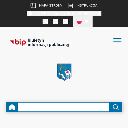
MAPA STRONY
INSTRUKCJA
KONTRAST DLA OSÓB SŁABOWIDZĄCYCH
PL
biuletyn
informacji publicznej