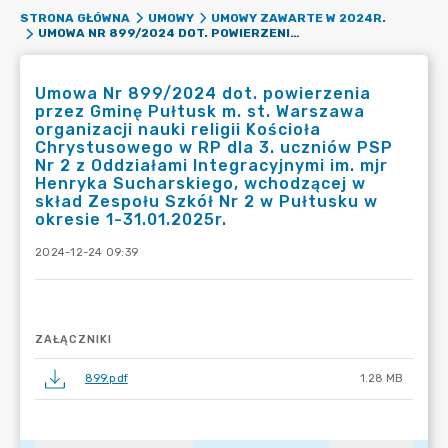
STRONA GŁÓWNA
UMOWY
UMOWY ZAWARTE W 2024R.
UMOWA NR 899/2024 DOT. POWIERZENIA PRZEZ GMINĘ PUŁTUSK M. ST. WARSZAWA ORGANIZACJI NAUKI RELIGII KOŚCIOŁA CHRYSTUSOWEGO W RP DLA 3. UCZNIÓW PSP NR 2 Z ODDZIAŁAMI INTEGRACYJNYMI IM. MJR HENRYKA SUCHARSKIEGO, WCHODZĄCEJ W SKŁAD ZESPOŁU SZKÓŁ NR 2 W PUŁTUSKU W OKRESIE 1-31.01.2025R.
Umowa Nr 899/2024 dot. powierzenia
przez Gminę Pułtusk m. st. Warszawa
organizacji nauki religii Kościoła
Chrystusowego w RP dla 3. uczniów PSP
Nr 2 z Oddziałami Integracyjnymi im. mjr
Henryka Sucharskiego, wchodzącej w
skład Zespołu Szkół Nr 2 w Pułtusku w
okresie 1-31.01.2025r.
2024-12-24 09:39
ZAŁĄCZNIKI
899.pdf
1.28 MB