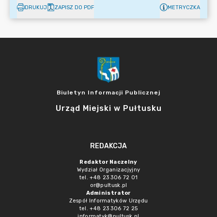
DRUKUJ
ZAPISZ DO PDF
METRYCZKA
Biuletyn Informacji Publicznej
Urząd Miejski w Pułtusku
REDAKCJA
Redaktor Naczelny
Wydział Organizacjyjny
tel. +48 23 306 72 01
or@pultusk.pl
Administrator
Zespół Informatyków Urzędu
tel. +48 23 306 72 25
informatyk@pultusk.pl