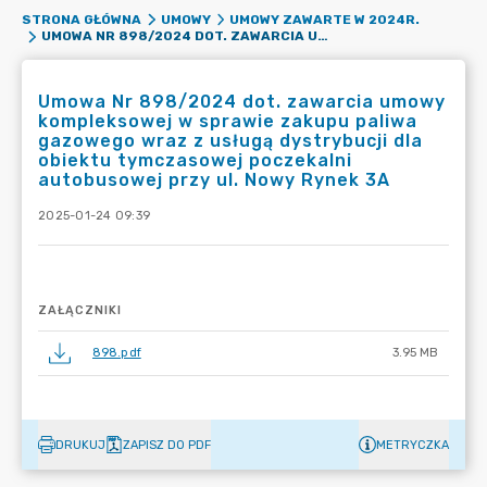
STRONA GŁÓWNA
UMOWY
UMOWY ZAWARTE W 2024R.
UMOWA NR 898/2024 DOT. ZAWARCIA UMOWY KOMPLEKSOWEJ W SPRAWIE ZAKUPU PALIWA GAZOWEGO WRAZ Z USŁUGĄ DYSTRYBUCJI DLA OBIEKTU TYMCZASOWEJ POCZEKALNI AUTOBUSOWEJ PRZY UL. NOWY RYNEK 3A
Umowa Nr 898/2024 dot. zawarcia umowy
kompleksowej w sprawie zakupu paliwa
gazowego wraz z usługą dystrybucji dla
obiektu tymczasowej poczekalni
autobusowej przy ul. Nowy Rynek 3A
2025-01-24 09:39
ZAŁĄCZNIKI
898.pdf
3.95 MB
DRUKUJ
ZAPISZ DO PDF
METRYCZKA