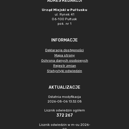
ADRES REDAKCJI
Urząd Miejski w Pułtusku
ul. Rynek 41
06-100 Pułtusk
pok. nr 1
INFORMACJE
Deklaracja dostępności
Mapa strony
Ochrona danych osobowych
Rejestr zmian
Statystyki odwiedzin
AKTUALIZACJE
Ostatnia modyfikacja
2026-08-06 13:32:08
Licznik odwiedzin ogółem
372 267
Licznik odwiedzin w m-cu 2026-