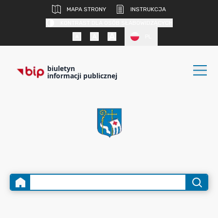
MAPA STRONY
INSTRUKCJA
KONTRAST DLA OSÓB SŁABOWIDZĄCYCH
PL
biuletyn
informacji publicznej