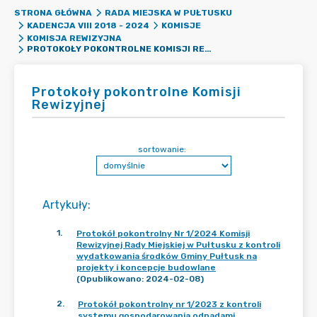
STRONA GŁÓWNA
RADA MIEJSKA W PUŁTUSKU
KADENCJA VIII 2018 - 2024
KOMISJE
KOMISJA REWIZYJNA
PROTOKOŁY POKONTROLNE KOMISJI REWIZYJNEJ
Protokoły pokontrolne Komisji
Rewizyjnej
sortowanie:
Artykuły
:
1
.
Protokół pokontrolny Nr 1/2024 Komisji
Rewizyjnej Rady Miejskiej w Pułtusku z kontroli
wydatkowania środków Gminy Pułtusk na
projekty i koncepcje budowlane
(Opublikowano: 2024-02-08)
2
.
Protokół pokontrolny nr 1/2023 z kontroli
systemu gospodarowania odpadami