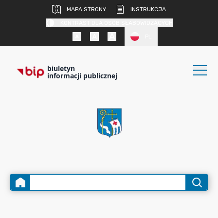
MAPA STRONY
INSTRUKCJA
KONTRAST DLA OSÓB SŁABOWIDZĄCYCH
PL
biuletyn
informacji publicznej