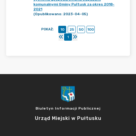
komunalnymi Gminy Pułtusk za okres 2018-
2021
(Opublikowano: 2023-04-05)
POKAŻ
:
10
25
50
100
1
Biuletyn Informacji Publicznej
Urząd Miejski w Pułtusku