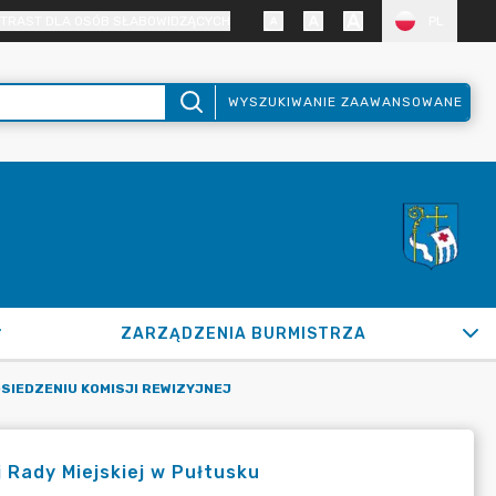
TRAST DLA OSÓB SŁABOWIDZĄCYCH
PL
WYSZUKIWANIE ZAAWANSOWANE
ZARZĄDZENIA BURMISTRZA
SIEDZENIU KOMISJI REWIZYJNEJ
 Rady Miejskiej w Pułtusku