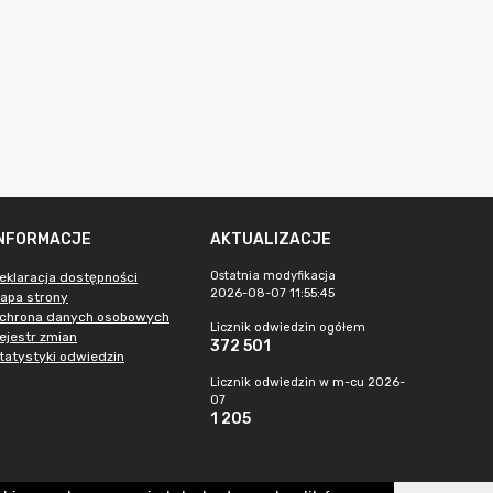
INFORMACJE
AKTUALIZACJE
Ostatnia modyfikacja
eklaracja dostępności
2026-08-07 11:55:45
apa strony
chrona danych osobowych
Licznik odwiedzin ogółem
ejestr zmian
372 501
tatystyki odwiedzin
Licznik odwiedzin w m-cu 2026-
07
1 205