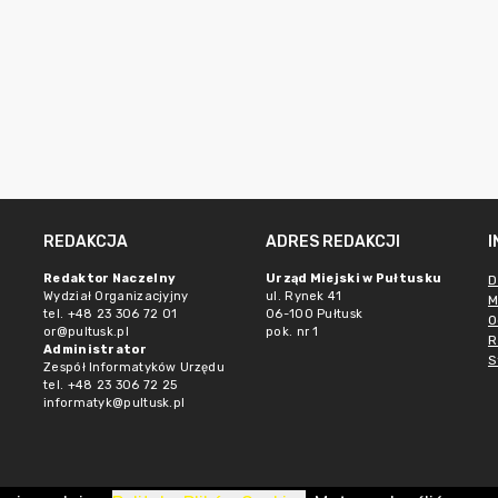
REDAKCJA
ADRES REDAKCJI
Redaktor Naczelny
Urząd Miejski w Pułtusku
D
Wydział Organizacjyjny
ul. Rynek 41
M
tel. +48 23 306 72 01
06-100 Pułtusk
O
or@pultusk.pl
pok. nr 1
R
Administrator
S
Zespół Informatyków Urzędu
tel. +48 23 306 72 25
informatyk@pultusk.pl