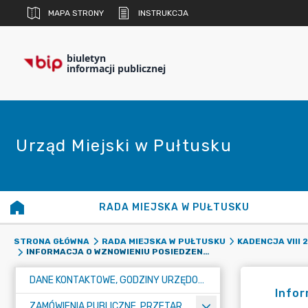
MAPA STRONY
INSTRUKCJA
biuletyn
informacji publicznej
Urząd Miejski w Pułtusku
RADA MIEJSKA W PUŁTUSKU
STRONA GŁÓWNA
RADA MIEJSKA W PUŁTUSKU
KADENCJA VIII 
INFORMACJA O WZNOWIENIU POSIEDZENIA KOMISJI REWIZYJNEJ RADY MIEJSKIEJ W PUŁTUSKU
DANE KONTAKTOWE, GODZINY URZĘDOWANIA I NUMER KONTA BANKOWEGO
Infor
ZAMÓWIENIA PUBLICZNE, PRZETARGI, KONKURSY