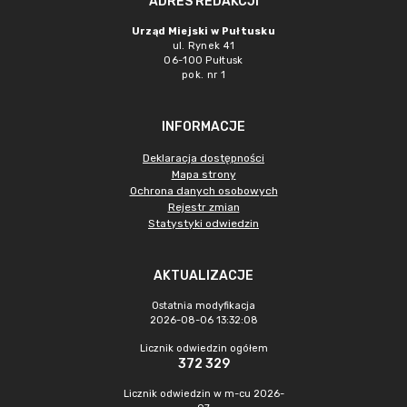
ADRES REDAKCJI
Urząd Miejski w Pułtusku
ul. Rynek 41
06-100 Pułtusk
pok. nr 1
INFORMACJE
Deklaracja dostępności
Mapa strony
Ochrona danych osobowych
Rejestr zmian
Statystyki odwiedzin
AKTUALIZACJE
Ostatnia modyfikacja
2026-08-06 13:32:08
Licznik odwiedzin ogółem
372 329
Licznik odwiedzin w m-cu 2026-