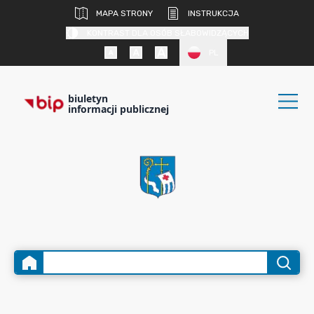
MAPA STRONY
INSTRUKCJA
KONTRAST DLA OSÓB SŁABOWIDZĄCYCH
PL
biuletyn
informacji publicznej