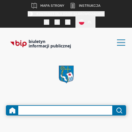
MAPA STRONY
INSTRUKCJA
KONTRAST DLA OSÓB SŁABOWIDZĄCYCH
PL
biuletyn
informacji publicznej