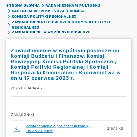
STRONA GŁÓWNA
RADA MIEJSKA W PUŁTUSKU
KADENCJA VIII 2018 - 2024
KOMISJE
KOMISJA POLITYKI REGIONALNEJ
ZAWIADOMIENIA O POSIEDZENIU KOMISJI POLITYKI
REGIONALNEJ
ZAWIADOMIENIE W WSPÓLNYM POSIEDZENIU KOMISJI BUDŻETU I FINANSÓW, KOMISJI REWIZYJNEJ, KOMISJI POLITYKI SPOŁECZNEJ, KOMISJI POLITYKI REGIONALNEJ I KOMISJI GOSPODARKI KOMUNALNEJ I BUDOWNICTWA W DNIU 19 CZERWCA 2023 R.
Zawiadomienie w wspólnym posiedzeniu
Komisji Budżetu i Finansów, Komisji
Rewizyjnej, Komisji Polityki Społecznej,
Komisji Polityki Regionalnej i Komisji
Gospodarki Komunalnej i Budownictwa w
dniu 19 czerwca 2023 r.
2023-06-14 14:48
ZAŁĄCZNIKI
Zawiadomienie o posiedzeniu komisji
218.18 KB
-19.06.2023.pdf