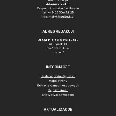
or@pultusk.pl
Administrator
Zespół Informatyków Urzędu
tel. +48 23 306 72 25
informatyk@pultusk.pl
ADRES REDAKCJI
Urząd Miejski w Pułtusku
ul. Rynek 41
06-100 Pułtusk
pok. nr 1
INFORMACJE
Deklaracja dostępności
Mapa strony
Ochrona danych osobowych
Rejestr zmian
Statystyki odwiedzin
AKTUALIZACJE