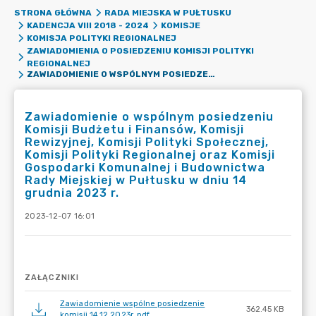
STRONA GŁÓWNA
RADA MIEJSKA W PUŁTUSKU
KADENCJA VIII 2018 - 2024
KOMISJE
KOMISJA POLITYKI REGIONALNEJ
ZAWIADOMIENIA O POSIEDZENIU KOMISJI POLITYKI
REGIONALNEJ
ZAWIADOMIENIE O WSPÓLNYM POSIEDZENIU KOMISJI BUDŻETU I FINANSÓW, KOMISJI REWIZYJNEJ, KOMISJI POLITYKI SPOŁECZNEJ, KOMISJI POLITYKI REGIONALNEJ ORAZ KOMISJI GOSPODARKI KOMUNALNEJ I BUDOWNICTWA RADY MIEJSKIEJ W PUŁTUSKU W DNIU 14 GRUDNIA 2023 R.
Zawiadomienie o wspólnym posiedzeniu
Komisji Budżetu i Finansów, Komisji
Rewizyjnej, Komisji Polityki Społecznej,
Komisji Polityki Regionalnej oraz Komisji
Gospodarki Komunalnej i Budownictwa
Rady Miejskiej w Pułtusku w dniu 14
grudnia 2023 r.
2023-12-07 16:01
ZAŁĄCZNIKI
Zawiadomienie wspólne posiedzenie
362.45 KB
komisji 14.12.2023r..pdf