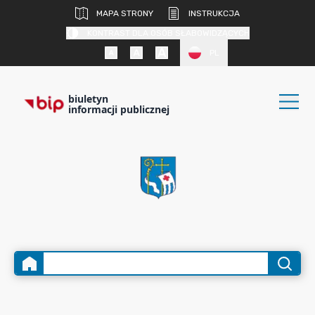
MAPA STRONY
INSTRUKCJA
KONTRAST DLA OSÓB SŁABOWIDZĄCYCH
PL
biuletyn
informacji publicznej