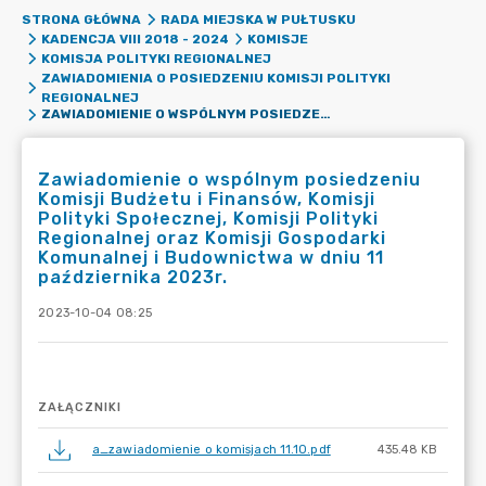
STRONA GŁÓWNA
RADA MIEJSKA W PUŁTUSKU
KADENCJA VIII 2018 - 2024
KOMISJE
KOMISJA POLITYKI REGIONALNEJ
ZAWIADOMIENIA O POSIEDZENIU KOMISJI POLITYKI
REGIONALNEJ
ZAWIADOMIENIE O WSPÓLNYM POSIEDZENIU KOMISJI BUDŻETU I FINANSÓW, KOMISJI POLITYKI SPOŁECZNEJ, KOMISJI POLITYKI REGIONALNEJ ORAZ KOMISJI GOSPODARKI KOMUNALNEJ I BUDOWNICTWA W DNIU 11 PAŹDZIERNIKA 2023R.
Zawiadomienie o wspólnym posiedzeniu
Komisji Budżetu i Finansów, Komisji
Polityki Społecznej, Komisji Polityki
Regionalnej oraz Komisji Gospodarki
Komunalnej i Budownictwa w dniu 11
października 2023r.
2023-10-04 08:25
ZAŁĄCZNIKI
a_zawiadomienie o komisjach 11.10.pdf
435.48 KB