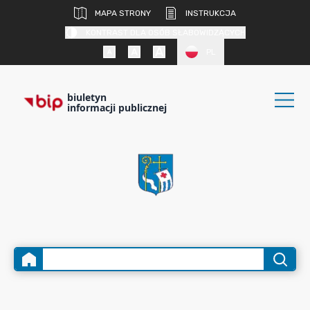
MAPA STRONY
INSTRUKCJA
KONTRAST DLA OSÓB SŁABOWIDZĄCYCH
PL
biuletyn
informacji publicznej