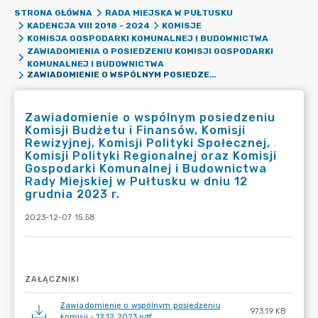
STRONA GŁÓWNA
RADA MIEJSKA W PUŁTUSKU
KADENCJA VIII 2018 - 2024
KOMISJE
KOMISJA GOSPODARKI KOMUNALNEJ I BUDOWNICTWA
ZAWIADOMIENIA O POSIEDZENIU KOMISJI GOSPODARKI
KOMUNALNEJ I BUDOWNICTWA
ZAWIADOMIENIE O WSPÓLNYM POSIEDZENIU KOMISJI BUDŻETU I FINANSÓW, KOMISJI REWIZYJNEJ, KOMISJI POLITYKI SPOŁECZNEJ, KOMISJI POLITYKI REGIONALNEJ ORAZ KOMISJI GOSPODARKI KOMUNALNEJ I BUDOWNICTWA RADY MIEJSKIEJ W PUŁTUSKU W DNIU 12 GRUDNIA 2023 R.
Zawiadomienie o wspólnym posiedzeniu
Komisji Budżetu i Finansów, Komisji
Rewizyjnej, Komisji Polityki Społecznej,
Komisji Polityki Regionalnej oraz Komisji
Gospodarki Komunalnej i Budownictwa
Rady Miejskiej w Pułtusku w dniu 12
grudnia 2023 r.
2023-12-07 15:58
ZAŁĄCZNIKI
Zawiadomienie o wspólnym posiedzeniu
973.19 KB
komisji - 12.12.2023.pdf