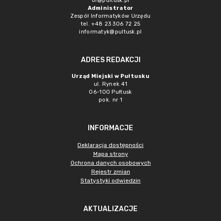
or@pultusk.pl
Administrator
Zespół Informatyków Urzędu
tel. +48 23 306 72 25
informatyk@pultusk.pl
ADRES REDAKCJI
Urząd Miejski w Pułtusku
ul. Rynek 41
06-100 Pułtusk
pok. nr 1
INFORMACJE
Deklaracja dostępności
Mapa strony
Ochrona danych osobowych
Rejestr zmian
Statystyki odwiedzin
AKTUALIZACJE