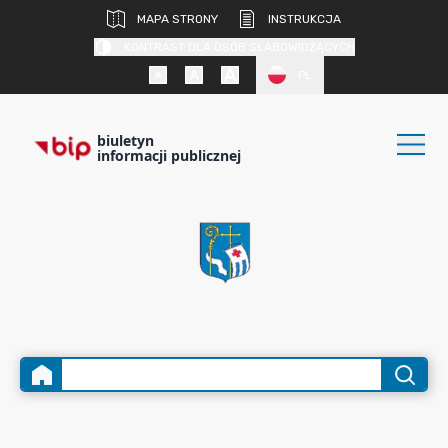
MAPA STRONY
INSTRUKCJA
KONTRAST DLA OSÓB SŁABOWIDZĄCYCH
PL
biuletyn
informacji publicznej