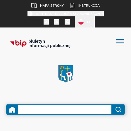
MAPA STRONY
INSTRUKCJA
KONTRAST DLA OSÓB SŁABOWIDZĄCYCH
PL
biuletyn
informacji publicznej