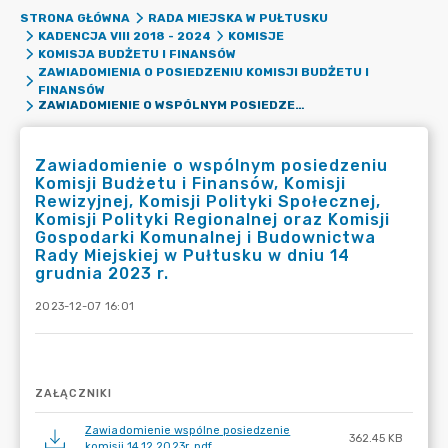
STRONA GŁÓWNA
RADA MIEJSKA W PUŁTUSKU
KADENCJA VIII 2018 - 2024
KOMISJE
KOMISJA BUDŻETU I FINANSÓW
ZAWIADOMIENIA O POSIEDZENIU KOMISJI BUDŻETU I
FINANSÓW
ZAWIADOMIENIE O WSPÓLNYM POSIEDZENIU KOMISJI BUDŻETU I FINANSÓW, KOMISJI REWIZYJNEJ, KOMISJI POLITYKI SPOŁECZNEJ, KOMISJI POLITYKI REGIONALNEJ ORAZ KOMISJI GOSPODARKI KOMUNALNEJ I BUDOWNICTWA RADY MIEJSKIEJ W PUŁTUSKU W DNIU 14 GRUDNIA 2023 R.
Zawiadomienie o wspólnym posiedzeniu
Komisji Budżetu i Finansów, Komisji
Rewizyjnej, Komisji Polityki Społecznej,
Komisji Polityki Regionalnej oraz Komisji
Gospodarki Komunalnej i Budownictwa
Rady Miejskiej w Pułtusku w dniu 14
grudnia 2023 r.
2023-12-07 16:01
ZAŁĄCZNIKI
Zawiadomienie wspólne posiedzenie
362.45 KB
komisji 14.12.2023r..pdf