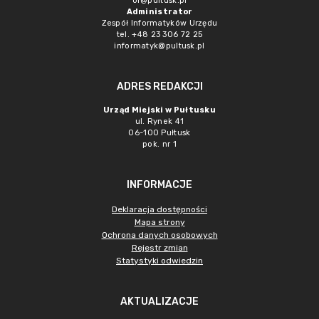
or@pultusk.pl
Administrator
Zespół Informatyków Urzędu
tel. +48 23 306 72 25
informatyk@pultusk.pl
ADRES REDAKCJI
Urząd Miejski w Pułtusku
ul. Rynek 41
06-100 Pułtusk
pok. nr 1
INFORMACJE
Deklaracja dostępności
Mapa strony
Ochrona danych osobowych
Rejestr zmian
Statystyki odwiedzin
AKTUALIZACJE