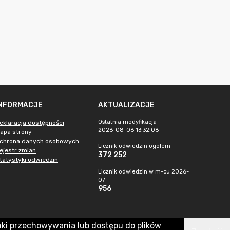
INFORMACJE
AKTUALIZACJE
Ostatnia modyfikacja
eklaracja dostępności
2026-08-06 13:32:08
apa strony
chrona danych osobowych
Licznik odwiedzin ogółem
ejestr zmian
372 252
tatystyki odwiedzin
Licznik odwiedzin w m-cu 2026-
07
956
nki przechowywania lub dostępu do plików