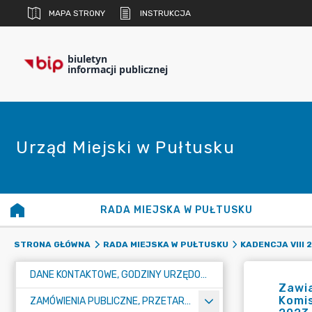
MAPA STRONY
INSTRUKCJA
biuletyn
informacji publicznej
Urząd Miejski w Pułtusku
RADA MIEJSKA W PUŁTUSKU
STRONA GŁÓWNA
RADA MIEJSKA W PUŁTUSKU
KADENCJA VIII 
DANE KONTAKTOWE, GODZINY URZĘDOWANIA I NUMER KONTA BANKOWEGO
Zawia
Komis
ZAMÓWIENIA PUBLICZNE, PRZETARGI, KONKURSY