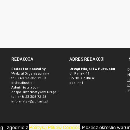
REDAKCJA
ADRES REDAKCJI
Redaktor Naczelny
Urząd Miejski w Pułtusku
D
Wydział Organizacjyjny
ul. Rynek 41
M
tel. +48 23 306 72 01
06-100 Pułtusk
O
or@pultusk.pl
pok. nr 1
R
Administrator
S
Zespół Informatyków Urzędu
tel. +48 23 306 72 25
informatyk@pultusk.pl
ug i zgodnie z
Polityką Plików Cookies
. Możesz określić waru