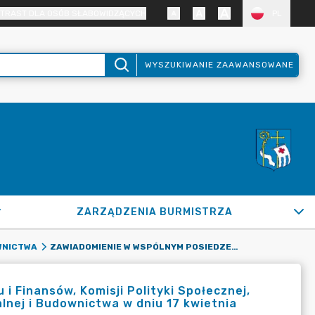
TRAST DLA OSÓB SŁABOWIDZĄCYCH
PL
WYSZUKIWANIE ZAAWANSOWANE
ZARZĄDZENIA BURMISTRZA
ZAWIADOMIENIE W WSPÓLNYM POSIEDZENIU KOMISJI BUDŻETU I FINANSÓW, KOMISJI POLITYKI SPOŁECZNEJ, KOMISJI POLITYKI REGIONALNEJ I KOMISJI GOSPODARKI KOMUNALNEJ I BUDOWNICTWA W DNIU 17 KWIETNIA 2023 R.
WNICTWA
 Finansów, Komisji Polityki Społecznej,
alnej i Budownictwa w dniu 17 kwietnia