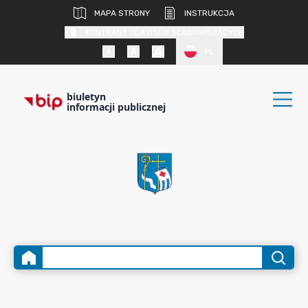
MAPA STRONY
INSTRUKCJA
KONTRAST DLA OSÓB SŁABOWIDZĄCYCH
PL
biuletyn
informacji publicznej