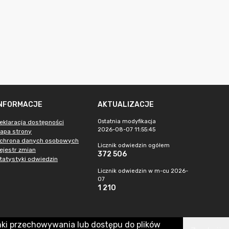
INFORMACJE
AKTUALIZACJE
Ostatnia modyfikacja
eklaracja dostępności
2026-08-07 11:55:45
apa strony
chrona danych osobowych
Licznik odwiedzin ogółem
ejestr zmian
372 506
tatystyki odwiedzin
Licznik odwiedzin w m-cu 2026-
07
1 210
nki przechowywania lub dostępu do plików