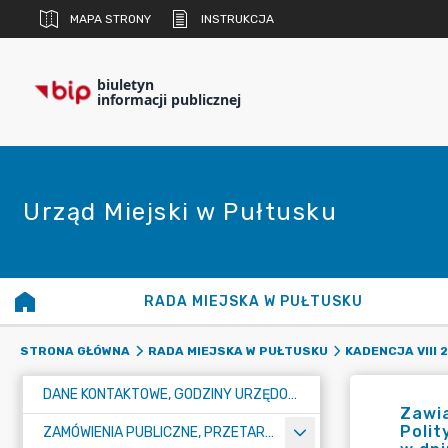
MAPA STRONY
INSTRUKCJA
biuletyn
informacji publicznej
Urząd Miejski w Pułtusku
RADA MIEJSKA W PUŁTUSKU
STRONA GŁÓWNA
RADA MIEJSKA W PUŁTUSKU
KADENCJA VIII 
DANE KONTAKTOWE, GODZINY URZĘDOWANIA I NUMER KONTA BANKOWEGO
Zawia
Polit
ZAMÓWIENIA PUBLICZNE, PRZETARGI, KONKURSY