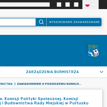
TRAST DLA OSÓB SŁABOWIDZĄCYCH
PL
WYSZUKIWANIE ZAAWANSOWANE
ZARZĄDZENIA BURMISTRZA
ZAWIADOMIENIE O POSIEDZENIU KOMISJI BUDŻETU I FINANSÓW, KOMISJI POLITYKI SPOŁECZNEJ, KOMISJI POLITYKI REGIONALNEJ ORAZ KOMISJI GOSPODARKI KOMUNALNEJ I BUDOWNICTWA RADY MIEJSKIEJ W PUŁTUSKU W DNIU 14 LUTEGO 2024R.
WNICTWA
 Komisji Polityki Społecznej, Komisji
j i Budownictwa Rady Miejskiej w Pułtusku