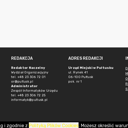
REDAKCJA
ADRES REDAKCJI
Redaktor Naczelny
Urząd Miejski w Pułtusku
D
Wydział Organizacjyjny
ul. Rynek 41
M
tel. +48 23 306 72 01
06-100 Pułtusk
O
or@pultusk.pl
pok. nr 1
R
Administrator
S
Zespół Informatyków Urzędu
tel. +48 23 306 72 25
informatyk@pultusk.pl
ug i zgodnie z
Polityką Plików Cookies
. Możesz określić waru