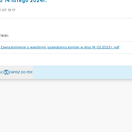
u 14 lutego 2024r.
-07 13:17
NIKI
Zawiadomienie o wspólnym posiedzeniu komisji w dniu 14.02.2023 r..pdf
UJ
ZAPISZ DO PDF