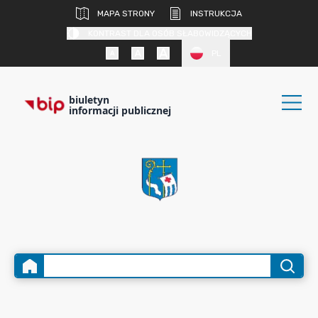
MAPA STRONY
INSTRUKCJA
KONTRAST DLA OSÓB SŁABOWIDZĄCYCH
PL
biuletyn
informacji publicznej