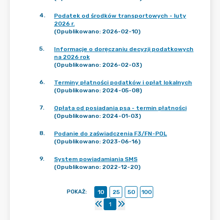
4
.
Podatek od środków transportowych - luty
2026 r.
(Opublikowano: 2026-02-10)
5
.
Informacje o doręczaniu decyzji podatkowych
na 2026 rok
(Opublikowano: 2026-02-03)
6
.
Terminy płatności podatków i opłat lokalnych
(Opublikowano: 2024-05-08)
7
.
Opłata od posiadania psa - termin płatności
(Opublikowano: 2024-01-03)
8
.
Podanie do zaświadczenia F3/FN-POL
(Opublikowano: 2023-06-16)
9
.
System powiadamiania SMS
(Opublikowano: 2022-12-20)
POKAŻ
:
10
25
50
100
1