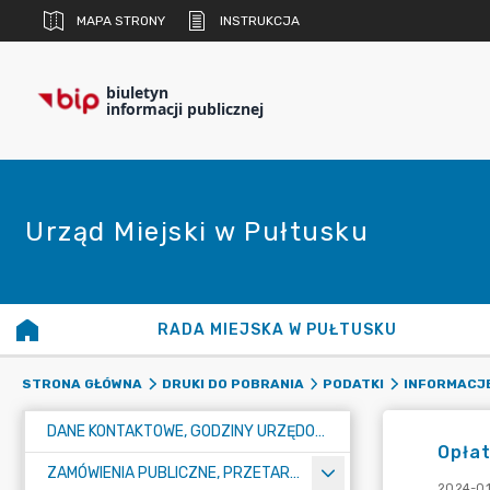
MAPA STRONY
INSTRUKCJA
biuletyn
informacji publicznej
Urząd Miejski w Pułtusku
RADA MIEJSKA W PUŁTUSKU
STRONA GŁÓWNA
DRUKI DO POBRANIA
PODATKI
INFORMACJ
DANE KONTAKTOWE, GODZINY URZĘDOWANIA I NUMER KONTA BANKOWEGO
Opłat
ZAMÓWIENIA PUBLICZNE, PRZETARGI, KONKURSY
2024-01