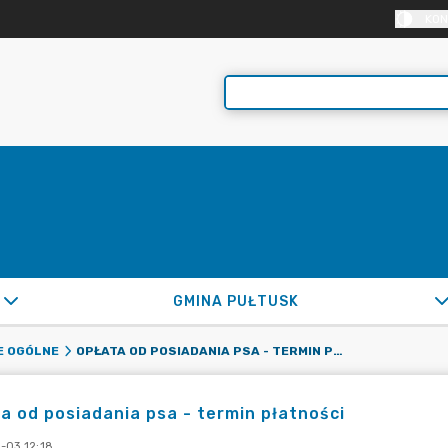
KON
GMINA PUŁTUSK
OPŁATA OD POSIADANIA PSA - TERMIN PŁATNOŚCI
E OGÓLNE
a od posiadania psa - termin płatności
-03 12:18