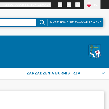
TRAST DLA OSÓB SŁABOWIDZĄCYCH
PL
WYSZUKIWANIE ZAAWANSOWANE
ZARZĄDZENIA BURMISTRZA