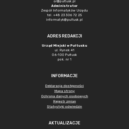
or@pultusk.pl
Administrator
Zespół Informatyków Urzędu
tel. +48 23 306 72 25
informatyk@pultusk.pl
ADRES REDAKCJI
Urząd Miejski w Pułtusku
ul. Rynek 41
06-100 Pułtusk
pok. nr 1
INFORMACJE
Deklaracja dostępności
Mapa strony
Ochrona danych osobowych
Rejestr zmian
Statystyki odwiedzin
AKTUALIZACJE