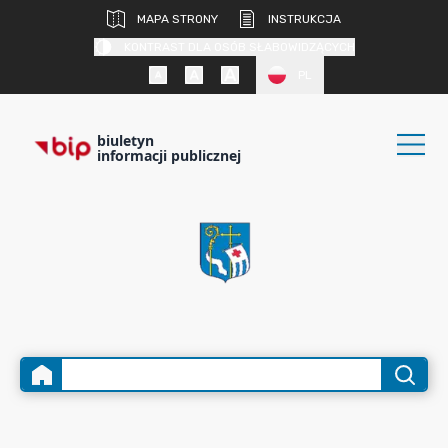
MAPA STRONY
INSTRUKCJA
KONTRAST DLA OSÓB SŁABOWIDZĄCYCH
PL
biuletyn
informacji publicznej