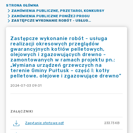
STRONA GŁÓWNA
ZAMÓWIENIA PUBLICZNE, PRZETARGI, KONKURSY
ZAMÓWIENIA PUBLICZNE PONIŻEJ PROGU
ZASTĘPCZE WYKONANIE ROBÓT - USŁUGA REALIZACJI OKRESOWYCH PRZEGLĄDÓW GWARANCYJNYCH KOTŁÓW PELLETOWYCH, OLEJOWYCH I ZGAZOWUJĄCYCH DREWNO - ZAMONTOWANYCH W RAMACH PROJEKTU PN.: „WYMIANA URZĄDZEŃ GRZEWCZYCH NA TERENIE GMINY PUŁTUSK – CZĘŚĆ I: KOTŁY PELLETOWE, OLEJOWE I ZGAZOWUJĄCE DREWNO”
Zastępcze wykonanie robót - usługa
realizacji okresowych przeglądów
gwarancyjnych kotłów pelletowych,
olejowych i zgazowujących drewno -
zamontowanych w ramach projektu pn.:
„Wymiana urządzeń grzewczych na
terenie Gminy Pułtusk – część I: kotły
pelletowe, olejowe i zgazowujące drewno”
2024-07-03 09:01
ZAŁĄCZNIKI
Zapytanie ofertowe.pdf
233.73 KB