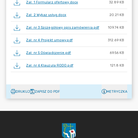
Zał. 1 Formularz ofertowy.docx
32.89 KB
Zał. 2 Wykaz usług.docx
20.21 KB
Zał. nr 3 Szczegółowy opis zamówienia.pdf
109.74 KB
Zał. nr 4 Projekt umowy.pdf
312.69 KB
Zał. nr 5 Oświadczenie.pdf
69.56 KB
Zał. nr 6 Klauzula RODO.pdf
121.8 KB
DRUKUJ
ZAPISZ DO PDF
METRYCZKA