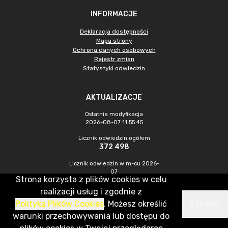
INFORMACJE
Deklaracja dostępności
Mapa strony
Ochrona danych osobowych
Rejestr zmian
Statystyki odwiedzin
AKTUALIZACJE
Ostatnia modyfikacja
2026-08-07 11:55:45
Licznik odwiedzin ogółem
372 498
Licznik odwiedzin w m-cu 2026-
07
Strona korzysta z plików cookies w celu
1 202
realizacji usług i zgodnie z
Polityką Plików Cookies
. Możesz określić
Zamknij
CMS & Hosting: Nefeni Sp. z o.o.
warunki przechowywania lub dostępu do