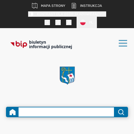
MAPA STRONY
INSTRUKCJA
KONTRAST DLA OSÓB SŁABOWIDZĄCYCH
PL
biuletyn
informacji publicznej