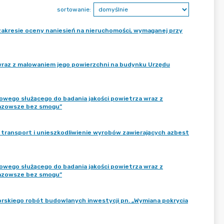
sortowanie:
zakresie oceny naniesień na nieruchomości, wymaganej przy
raz z malowaniem jego powierzchni na budynku Urzędu
owego służącego do badania jakości powietrza wraz z
Mazowsze bez smogu”
 transport i unieszkodliwienie wyrobów zawierających azbest
owego służącego do badania jakości powietrza wraz z
Mazowsze bez smogu”
rskiego robót budowlanych inwestycji pn. „Wymiana pokrycia