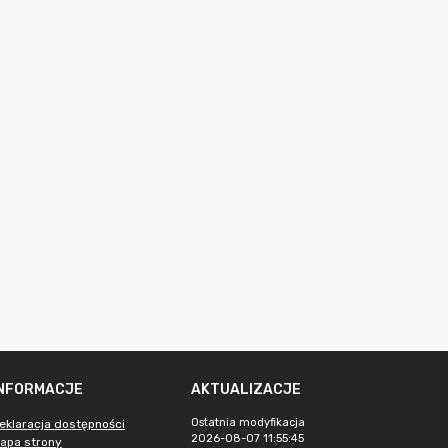
INFORMACJE
AKTUALIZACJE
Ostatnia modyfikacja
eklaracja dostępności
2026-08-07 11:55:45
apa strony