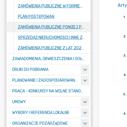
Arty
ZAMÓWIENIA PUBLICZNE W FORMIE PRZETARGU
PLAN POSTĘPOWAŃ
1
.
ZAMÓWIENIA PUBLICZNE PONIŻEJ PROGU
2
.
SPRZEDAŻ NIERUCHOMOŚCI I INNE ZAMÓWIENIA DOT. NIERUCHOMOŚCI
ZAMÓWIENIA PUBLICZNE Z LAT 2022 I WCZEŚNIEJ
3
.
ZAWIADOMIENIA, OBWIESZCZENIA I OGŁOSZENIA
DRUKI DO POBRANIA
4
.
PLANOWANIE I ZAGOSPODAROWANIE PRZESTRZENNE
PRACA - KONKURSY NA WOLNE STANOWISKA
5
.
UMOWY
WYBORY I REFERENDA LOKALNE
6
.
ORGANIZACJE POZARZĄDOWE