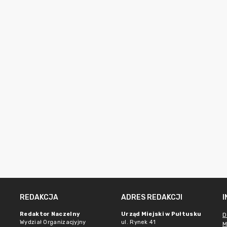
REDAKCJA
ADRES REDAKCJI
Redaktor Naczelny
Urząd Miejski w Pułtusku
D
Wydział Organizacjyjny
ul. Rynek 41
M