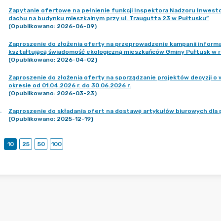
Zapytanie ofertowe na pełnienie funkcji Inspektora Nadzoru Inwesto
dachu na budynku mieszkalnym przy ul. Traugutta 23 w Pułtusku”
(Opublikowano: 2026-06-09)
Zaproszenie do złożenia oferty na przeprowadzenie kampanii informa
kształtującą świadomość ekologiczną mieszkańców Gminy Pułtusk w
(Opublikowano: 2026-04-02)
Zaproszenie do złożenia oferty na sporządzanie projektów decyzji o
okresie od 01.04.2026 r. do 30.06.2026 r.
(Opublikowano: 2026-03-23)
.
Zaproszenie do składania ofert na dostawę artykułów biurowych dla 
(Opublikowano: 2025-12-19)
10
25
50
100