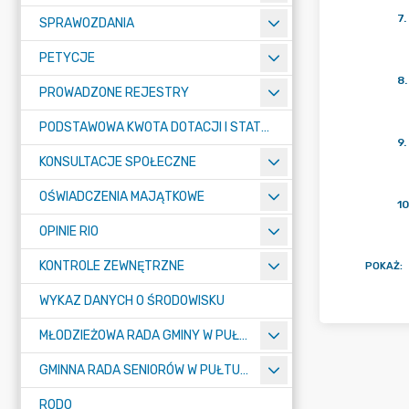
7
.
SPRAWOZDANIA
PETYCJE
8
.
PROWADZONE REJESTRY
PODSTAWOWA KWOTA DOTACJI I STATYSTYCZNA LICZBA UCZNIÓW
9
.
KONSULTACJE SPOŁECZNE
OŚWIADCZENIA MAJĄTKOWE
10
OPINIE RIO
KONTROLE ZEWNĘTRZNE
POKAŻ
:
WYKAZ DANYCH O ŚRODOWISKU
MŁODZIEŻOWA RADA GMINY W PUŁTUSKU
GMINNA RADA SENIORÓW W PUŁTUSKU
RODO