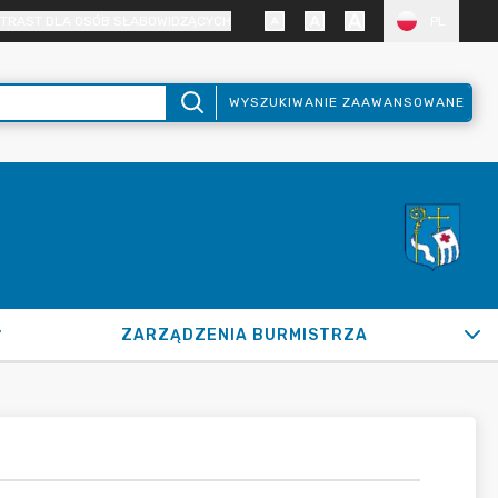
TRAST DLA OSÓB SŁABOWIDZĄCYCH
PL
WYSZUKIWANIE ZAAWANSOWANE
ZARZĄDZENIA BURMISTRZA