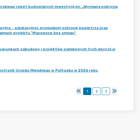
rskiego robót budowlanych inwestycji pn. „Wymiana pokrycia
cyjno - edukacyjnej, promującej ochronę powietrza oraz
 ramach projektu "Mazowsze bez smogu"
 warunkach zabudowy i projektów zamiennych tych decyzji w
potrzeb Urzędu Miejskiego w Pułtusku w 2026 roku
1
2
3