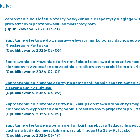
kuły
:
Zaproszenie do złożenia oferty na wykonanie ekspertyzy biegłego w 
prowadzonym postępowaniu administracyjnym.
(Opublikowano: 2026-07-31)
Zapytanie ofertowe dot. naprawy elewacji murku ponad dachowego w
Miejskiego w Pułtusku
(Opublikowano: 2026-07-06)
Zaproszenie do złożenia oferty na: „Zakup i dostawa drona antysmog
niezbędnym wyposażeniem zgodnie z realizowanym projektem pn. „
(Opublikowano: 2026-07-01)
Zaproszenie do złożenia oferty na demontaż, odbiór, zabezpieczenie,
z terenu Gminy Pułtusk.
(Opublikowano: 2026-06-29)
Zaproszenie do złożenia oferty na: „Zakup i dostawa drona antysmog
niezbędnym wyposażeniem zgodnie z realizowanym projektem pn. „
(Opublikowano: 2026-06-25)
Zapytanie ofertowe na pełnienie funkcji Inspektora Nadzoru Inwesto
dachu na budynku mieszkalnym przy ul. Traugutta 23 w Pułtusku”
(Opublikowano: 2026-06-19)