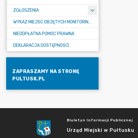
ZGŁOSZENIA
WYKAZ MIEJSC OBJĘTYCH MONITORINGIEM
NIEODPŁATNA POMOC PRAWNA
DEKLARACJA DOSTĘPNOŚCI
ZAPRASZAMY NA STRONĘ
PULTUSK.PL
Biuletyn Informacji Publicznej
Urząd Miejski w Pułtusku