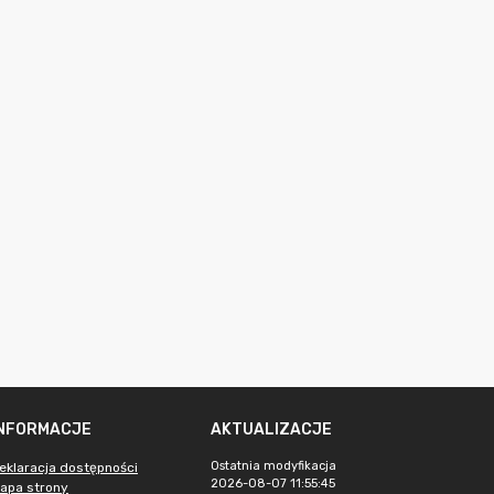
INFORMACJE
AKTUALIZACJE
Ostatnia modyfikacja
eklaracja dostępności
2026-08-07 11:55:45
apa strony