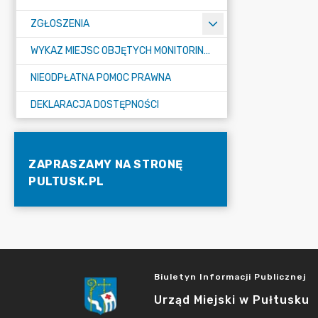
ZGŁOSZENIA
WYKAZ MIEJSC OBJĘTYCH MONITORINGIEM
NIEODPŁATNA POMOC PRAWNA
DEKLARACJA DOSTĘPNOŚCI
ZAPRASZAMY NA STRONĘ
PULTUSK.PL
Biuletyn Informacji Publicznej
Urząd Miejski w Pułtusku