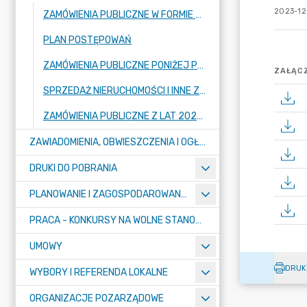
2023-12
ZAMÓWIENIA PUBLICZNE W FORMIE PRZETARGU
PLAN POSTĘPOWAŃ
ZAMÓWIENIA PUBLICZNE PONIŻEJ PROGU
ZAŁĄCZ
SPRZEDAŻ NIERUCHOMOŚCI I INNE ZAMÓWIENIA DOT. NIERUCHOMOŚCI
ZAMÓWIENIA PUBLICZNE Z LAT 2022 I WCZEŚNIEJ
ZAWIADOMIENIA, OBWIESZCZENIA I OGŁOSZENIA
DRUKI DO POBRANIA
PLANOWANIE I ZAGOSPODAROWANIE PRZESTRZENNE
PRACA - KONKURSY NA WOLNE STANOWISKA
UMOWY
DRUK
WYBORY I REFERENDA LOKALNE
ORGANIZACJE POZARZĄDOWE