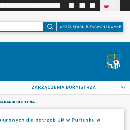
TRAST DLA OSÓB SŁABOWIDZĄCYCH
PL
WYSZUKIWANIE ZAAWANSOWANE
ZARZĄDZENIA BURMISTRZA
ZAPROSZENIE DO SKŁADANIA OFERT NA DOSTAWĘ ARTYKUŁÓW BIUROWYCH DLA POTRZEB UM W PUŁTUSKU W 2024 R.
biurowych dla potrzeb UM w Pułtusku w