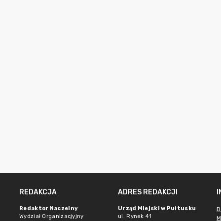
REDAKCJA
ADRES REDAKCJI
Redaktor Naczelny
Urząd Miejski w Pułtusku
D
Wydział Organizacjyjny
ul. Rynek 41
M