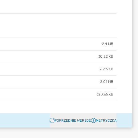
2.4 MB
30.22 KB
25.16 KB
2.01 MB
320.65 KB
POPRZEDNIE WERSJE
METRYCZKA