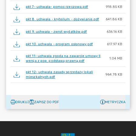
pkt 7- uchwała- pomoc rzeczowa.pdf
918.85 KB
pkt 8. uchwała - kryterium - dożywianie.pdf
641.86 KB
pkt 9. uchwała - zwrot wydatków.pdf
636.16 KB
pkt 10. uchwała - program osłonowy.pdf
617.97 KB
pkt 11- uchwała zgoda na zawarcie umowy II
1.04 MB
wersja z pop. podstawą prawną.pdf
pkt 12- uchwała zasady sprzedaży lokali
964.78 KB
mieszkalnych.pdf
DRUKUJ
ZAPISZ DO PDF
METRYCZKA