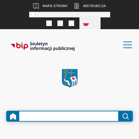
MAPA STRONY
INSTRUKCJA
KONTRAST DLA OSÓB SŁABOWIDZĄCYCH
PL
biuletyn
informacji publicznej