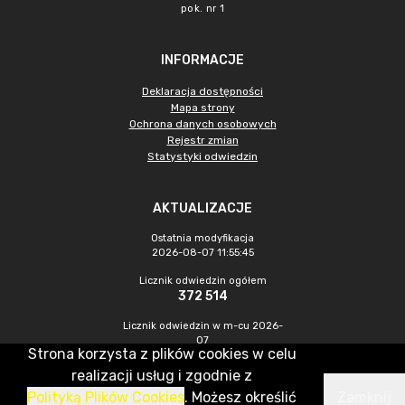
pok. nr 1
INFORMACJE
Deklaracja dostępności
Mapa strony
Ochrona danych osobowych
Rejestr zmian
Statystyki odwiedzin
AKTUALIZACJE
Ostatnia modyfikacja
2026-08-07 11:55:45
Licznik odwiedzin ogółem
372 514
Licznik odwiedzin w m-cu 2026-
07
Strona korzysta z plików cookies w celu
1 218
realizacji usług i zgodnie z
Polityką Plików Cookies
. Możesz określić
Zamknij
CMS & Hosting: Nefeni Sp. z o.o.