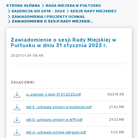
STRONA GŁÓWNA
RADA MIEJSKA W PUŁTUSKU
KADENCJA VIII 2018 - 2024
SESJE RADY MIEJSKIEJ
ZAWIADOMIENIA I PROJEKTY UCHWAŁ
ZAWIADOMIENIE O SESJI RADY MIEJSKIEJ W PUŁTUSKU W DNIU 31 STYCZNIA 2023 R.
Zawiadomienie o sesji Rady Miejskiej w
Pułtusku w dniu 31 stycznia 2023 r.
2023-01-24 08:48
ZAŁĄCZNIKI
a_zawiad. o sesji 31.01.2023.pdf
823.18 KB
pkt 4 -uchwała zmiany w budżecie.pdf
21.42 MB
pkt 5- uchwała zmiany w WPF.pdf
29.23 MB
pkt 6- uchwała-emisja obligacji.pdf
3.02 MB