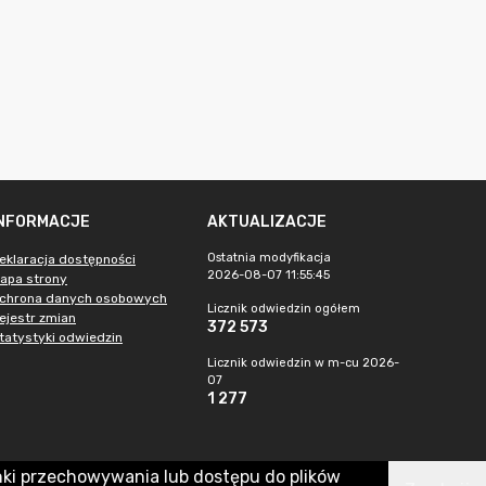
INFORMACJE
AKTUALIZACJE
Ostatnia modyfikacja
eklaracja dostępności
2026-08-07 11:55:45
apa strony
chrona danych osobowych
Licznik odwiedzin ogółem
ejestr zmian
372 573
tatystyki odwiedzin
Licznik odwiedzin w m-cu 2026-
07
1 277
nki przechowywania lub dostępu do plików