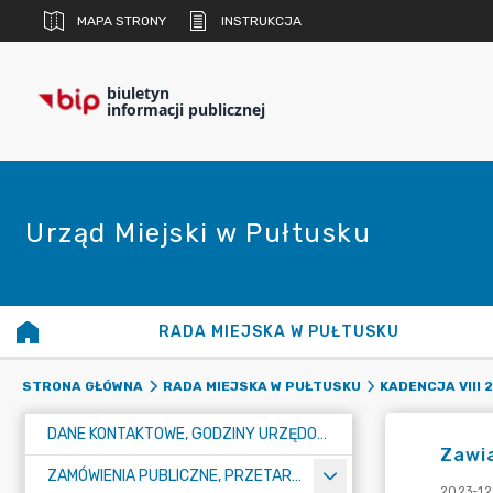
MAPA STRONY
INSTRUKCJA
biuletyn
informacji publicznej
Urząd Miejski w Pułtusku
RADA MIEJSKA W PUŁTUSKU
STRONA GŁÓWNA
RADA MIEJSKA W PUŁTUSKU
KADENCJA VIII 
DANE KONTAKTOWE, GODZINY URZĘDOWANIA I NUMER KONTA BANKOWEGO
Zawia
ZAMÓWIENIA PUBLICZNE, PRZETARGI, KONKURSY
2023-12