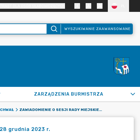
TRAST DLA OSÓB SŁABOWIDZĄCYCH
PL
WYSZUKIWANIE ZAAWANSOWANE
ZARZĄDZENIA BURMISTRZA
ZAWIADOMIENIE O SESJI RADY MIEJSKIEJ W PUŁTUSKU W DNIU 28 GRUDNIA 2023 R.
UCHWAŁ
28 grudnia 2023 r.