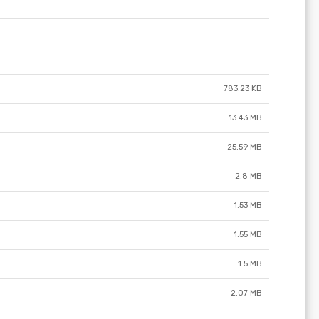
783.23 KB
13.43 MB
25.59 MB
2.8 MB
1.53 MB
1.55 MB
1.5 MB
2.07 MB