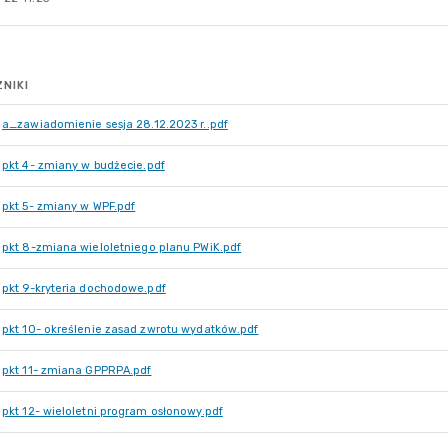
NIKI
a_zawiadomienie sesja 28.12.2023 r..pdf
pkt 4- zmiany w budżecie.pdf
pkt 5- zmiany w WPF.pdf
pkt 8-zmiana wieloletniego planu PWiK.pdf
pkt 9-kryteria dochodowe.pdf
pkt 10- określenie zasad zwrotu wydatków.pdf
pkt 11- zmiana GPPRPA.pdf
pkt 12- wieloletni program osłonowy.pdf