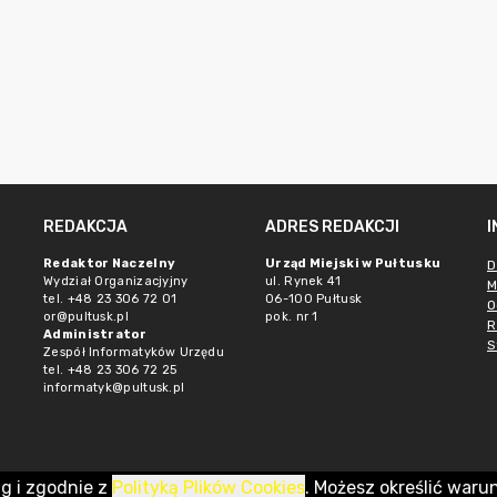
REDAKCJA
ADRES REDAKCJI
Redaktor Naczelny
Urząd Miejski w Pułtusku
D
Wydział Organizacjyjny
ul. Rynek 41
M
tel. +48 23 306 72 01
06-100 Pułtusk
O
or@pultusk.pl
pok. nr 1
R
Administrator
S
Zespół Informatyków Urzędu
tel. +48 23 306 72 25
informatyk@pultusk.pl
ug i zgodnie z
Polityką Plików Cookies
. Możesz określić waru