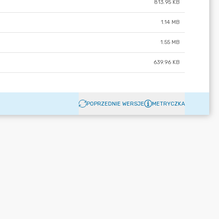
813.95 KB
1.14 MB
1.55 MB
639.96 KB
POPRZEDNIE WERSJE
METRYCZKA