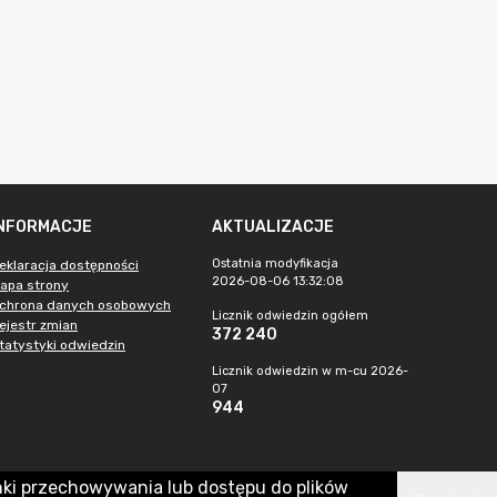
INFORMACJE
AKTUALIZACJE
Ostatnia modyfikacja
eklaracja dostępności
2026-08-06 13:32:08
apa strony
chrona danych osobowych
Licznik odwiedzin ogółem
ejestr zmian
372 240
tatystyki odwiedzin
Licznik odwiedzin w m-cu 2026-
07
944
nki przechowywania lub dostępu do plików