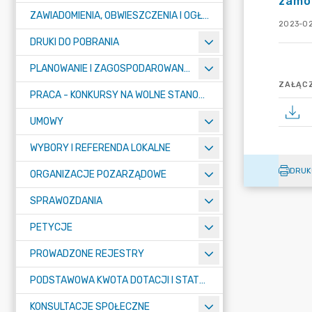
zamó
ZAWIADOMIENIA, OBWIESZCZENIA I OGŁOSZENIA
2023-02
DRUKI DO POBRANIA
PLANOWANIE I ZAGOSPODAROWANIE PRZESTRZENNE
ZAŁĄCZ
PRACA - KONKURSY NA WOLNE STANOWISKA
UMOWY
WYBORY I REFERENDA LOKALNE
DRUK
ORGANIZACJE POZARZĄDOWE
SPRAWOZDANIA
PETYCJE
PROWADZONE REJESTRY
PODSTAWOWA KWOTA DOTACJI I STATYSTYCZNA LICZBA UCZNIÓW
KONSULTACJE SPOŁECZNE