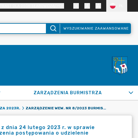
TRAST DLA OSÓB SŁABOWIDZĄCYCH
PL
WYSZUKIWANIE ZAAWANSOWANE
ZARZĄDZENIA BURMISTRZA
ZARZĄDZENIE WEW. NR 8/2023 BURMISTRZA MIASTA PUŁTUSK Z DNIA 24 LUTEGO 2023 R. W SPRAWIE POWOŁANIA CZŁONKA KOMISJI PRZETARGOWEJ DO PRZEPROWADZENIA POSTĘPOWANIA O UDZIELENIE ZAMÓWIENIA PUBLICZNEGO
ZA 2023R.
z dnia 24 lutego 2023 r. w sprawie
zenia postępowania o udzielenie