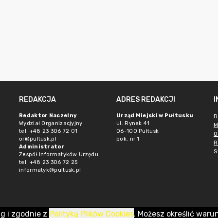
REDAKCJA
ADRES REDAKCJI
Redaktor Naczelny
Urząd Miejski w Pułtusku
D
Wydział Organizacjyjny
ul. Rynek 41
M
tel. +48 23 306 72 01
06-100 Pułtusk
O
or@pultusk.pl
pok. nr 1
R
Administrator
S
Zespół Informatyków Urzędu
tel. +48 23 306 72 25
informatyk@pultusk.pl
ug i zgodnie z
Polityką Plików Cookies
. Możesz określić waru