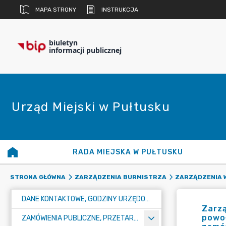
MAPA STRONY
INSTRUKCJA
biuletyn
informacji publicznej
Urząd Miejski w Pułtusku
RADA MIEJSKA W PUŁTUSKU
STRONA GŁÓWNA
ZARZĄDZENIA BURMISTRZA
ZARZĄDZENIA 
DANE KONTAKTOWE, GODZINY URZĘDOWANIA I NUMER KONTA BANKOWEGO
Zarzą
powoł
ZAMÓWIENIA PUBLICZNE, PRZETARGI, KONKURSY