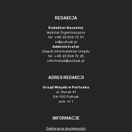
REDAKCJA
Redaktor Naczelny
Wydział Organizacjyjny
tel. +48 23 306 72 01
or@pultusk.pl
Administrator
Zespół Informatyków Urzędu
tel. +48 23 306 72 25
informatyk@pultusk.pl
ADRES REDAKCJI
Urząd Miejski w Pułtusku
ul. Rynek 41
06-100 Pułtusk
pok. nr 1
INFORMACJE
Deklaracja dostępności