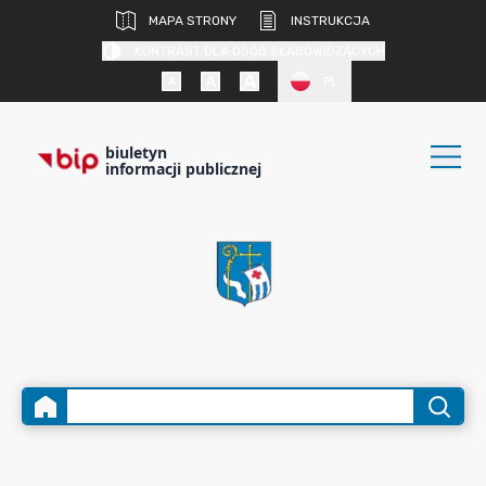
MAPA STRONY
INSTRUKCJA
KONTRAST DLA OSÓB SŁABOWIDZĄCYCH
PL
biuletyn
informacji publicznej