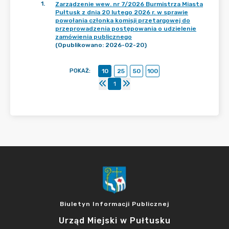
1
.
Zarządzenie wew. nr 7/2026 Burmistrza Miasta
Pułtusk z dnia 20 lutego 2026 r. w sprawie
powołania członka komisji przetargowej do
przeprowadzenia postępowania o udzielenie
zamówienia publicznego
(Opublikowano: 2026-02-20)
POKAŻ
:
10
25
50
100
1
Biuletyn Informacji Publicznej
Urząd Miejski w Pułtusku