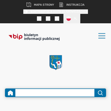
MAPA STRONY
INSTRUKCJA
KONTRAST DLA OSÓB SŁABOWIDZĄCYCH
PL
biuletyn
informacji publicznej