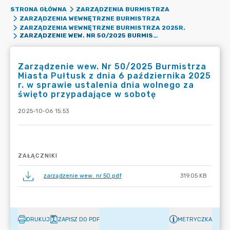
STRONA GŁÓWNA
ZARZĄDZENIA BURMISTRZA
ZARZĄDZENIA WEWNĘTRZNE BURMISTRZA
ZARZĄDZENIA WEWNĘTRZNE BURMISTRZA 2025R.
ZARZĄDZENIE WEW. NR 50/2025 BURMISTRZA MIASTA PUŁTUSK Z DNIA 6 PAŹDZIERNIKA 2025 R. W SPRAWIE USTALENIA DNIA WOLNEGO ZA ŚWIĘTO PRZYPADAJĄCE W SOBOTĘ
Zarządzenie wew. Nr 50/2025 Burmistrza
Miasta Pułtusk z dnia 6 października 2025
r. w sprawie ustalenia dnia wolnego za
święto przypadające w sobotę
2025-10-06 15:53
ZAŁĄCZNIKI
zarządzenie wew. nr 50.pdf
319.05 KB
DRUKUJ
ZAPISZ DO PDF
METRYCZKA