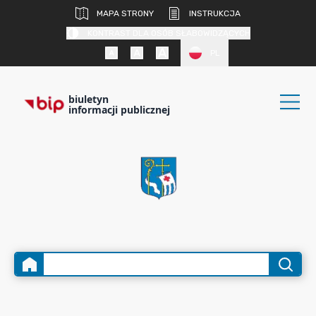
MAPA STRONY
INSTRUKCJA
KONTRAST DLA OSÓB SŁABOWIDZĄCYCH
PL
biuletyn
informacji publicznej