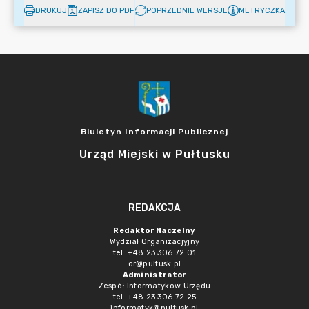
DRUKUJ
ZAPISZ DO PDF
POPRZEDNIE WERSJE
METRYCZKA
Biuletyn Informacji Publicznej
Urząd Miejski w Pułtusku
REDAKCJA
Redaktor Naczelny
Wydział Organizacjyjny
tel. +48 23 306 72 01
or@pultusk.pl
Administrator
Zespół Informatyków Urzędu
tel. +48 23 306 72 25
informatyk@pultusk.pl