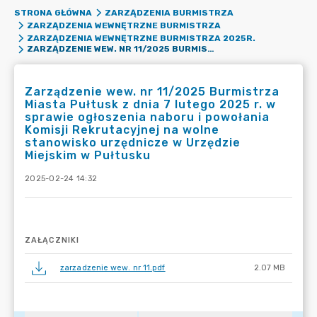
STRONA GŁÓWNA
ZARZĄDZENIA BURMISTRZA
ZARZĄDZENIA WEWNĘTRZNE BURMISTRZA
ZARZĄDZENIA WEWNĘTRZNE BURMISTRZA 2025R.
ZARZĄDZENIE WEW. NR 11/2025 BURMISTRZA MIASTA PUŁTUSK Z DNIA 7 LUTEGO 2025 R. W SPRAWIE OGŁOSZENIA NABORU I POWOŁANIA KOMISJI REKRUTACYJNEJ NA WOLNE STANOWISKO URZĘDNICZE W URZĘDZIE MIEJSKIM W PUŁTUSKU
Zarządzenie wew. nr 11/2025 Burmistrza
Miasta Pułtusk z dnia 7 lutego 2025 r. w
sprawie ogłoszenia naboru i powołania
Komisji Rekrutacyjnej na wolne
stanowisko urzędnicze w Urzędzie
Miejskim w Pułtusku
2025-02-24 14:32
ZAŁĄCZNIKI
zarzadzenie wew. nr 11.pdf
2.07 MB