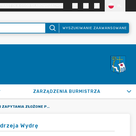
TRAST DLA OSÓB SŁABOWIDZĄCYCH
PL
WYSZUKIWANIE ZAAWANSOWANE
ZARZĄDZENIA BURMISTRZA
INTERPELACJE I ZAPYTANIA ZŁOŻONE PRZEZ RADNEGO ANDRZEJA WYDRĘ
ndrzeja Wydrę