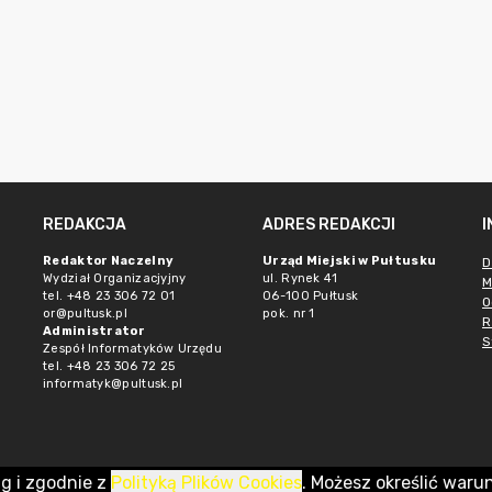
REDAKCJA
ADRES REDAKCJI
Redaktor Naczelny
Urząd Miejski w Pułtusku
D
Wydział Organizacjyjny
ul. Rynek 41
M
tel. +48 23 306 72 01
06-100 Pułtusk
O
or@pultusk.pl
pok. nr 1
R
Administrator
S
Zespół Informatyków Urzędu
tel. +48 23 306 72 25
informatyk@pultusk.pl
ug i zgodnie z
Polityką Plików Cookies
. Możesz określić waru