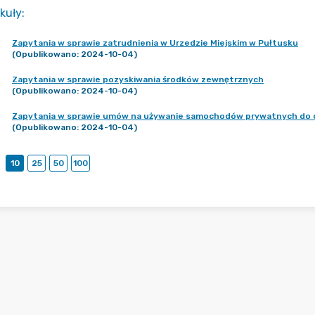
kuły
:
Zapytania w sprawie zatrudnienia w Urzedzie Miejskim w Pułtusku
(Opublikowano: 2024-10-04)
Zapytania w sprawie pozyskiwania środków zewnętrznych
(Opublikowano: 2024-10-04)
Zapytania w sprawie umów na używanie samochodów prywatnych do 
(Opublikowano: 2024-10-04)
10
25
50
100