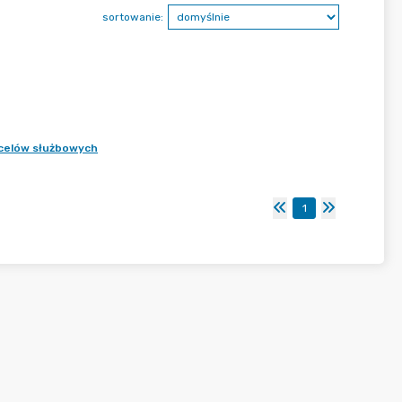
sortowanie:
celów służbowych
1