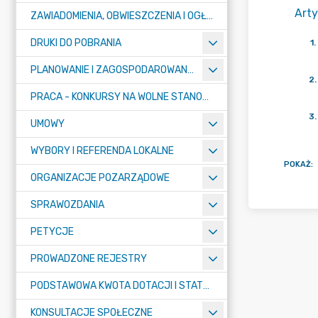
Arty
ZAWIADOMIENIA, OBWIESZCZENIA I OGŁOSZENIA
DRUKI DO POBRANIA
1
.
PLANOWANIE I ZAGOSPODAROWANIE PRZESTRZENNE
2
.
PRACA - KONKURSY NA WOLNE STANOWISKA
3
.
UMOWY
WYBORY I REFERENDA LOKALNE
POKAŻ
:
ORGANIZACJE POZARZĄDOWE
SPRAWOZDANIA
PETYCJE
PROWADZONE REJESTRY
PODSTAWOWA KWOTA DOTACJI I STATYSTYCZNA LICZBA UCZNIÓW
KONSULTACJE SPOŁECZNE