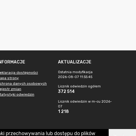
INFORMACJE
AKTUALIZACJE
Ostatnia modyfikacja
eklaracja dostępności
2026-08-07 11:55:45
apa strony
chrona danych osobowych
Licznik odwiedzin ogółem
ejestr zmian
372 514
tatystyki odwiedzin
Licznik odwiedzin w m-cu 2026-
07
1 218
nki przechowywania lub dostępu do plików