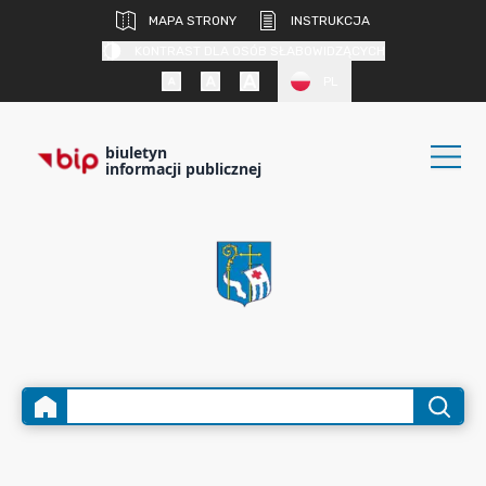
MAPA STRONY
INSTRUKCJA
KONTRAST DLA OSÓB SŁABOWIDZĄCYCH
PL
biuletyn
informacji publicznej