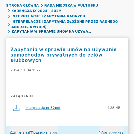
STRONA GŁÓWNA
RADA MIEJSKA W PUŁTUSKU
KADENCJA IX 2024 - 2029
INTERPELACJE I ZAPYTANIA RADNYCH
INTERPELACJE I ZAPYTANIA ZŁOŻONE PRZEZ RADNEGO
ANDRZEJA WYDRĘ
ZAPYTANIA W SPRAWIE UMÓW NA UŻYWANIE SAMOCHODÓW PRYWATNYCH DO CELÓW SŁUŻBOWYCH
Zapytania w sprawie umów na używanie
samochodów prywatnych do celów
służbowych
2024-10-04 11:22
ZAŁĄCZNIKI
interpelacja nr 39.pdf
1.28 MB
DRUKUJ
ZAPISZ DO PDF
METRYCZKA