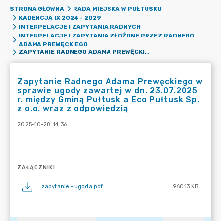
STRONA GŁÓWNA
RADA MIEJSKA W PUŁTUSKU
KADENCJA IX 2024 - 2029
INTERPELACJE I ZAPYTANIA RADNYCH
INTERPELACJE I ZAPYTANIA ZŁOŻONE PRZEZ RADNEGO
ADAMA PREWĘCKIEGO
ZAPYTANIE RADNEGO ADAMA PREWĘCKIEGO W SPRAWIE UGODY ZAWARTEJ W DN. 23.07.2025 R. MIĘDZY GMINĄ PUŁTUSK A ECO PUŁTUSK SP. Z O.O. WRAZ Z ODPOWIEDZIĄ
Zapytanie Radnego Adama Prewęckiego w
sprawie ugody zawartej w dn. 23.07.2025
r. między Gminą Pułtusk a Eco Pułtusk Sp.
z o.o. wraz z odpowiedzią
2025-10-28 14:36
ZAŁĄCZNIKI
zapytanie - ugoda.pdf
960.13 KB