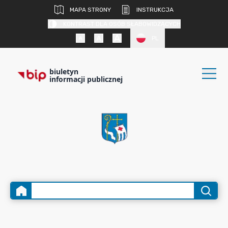
MAPA STRONY
INSTRUKCJA
KONTRAST DLA OSÓB SŁABOWIDZĄCYCH
PL
biuletyn
informacji publicznej