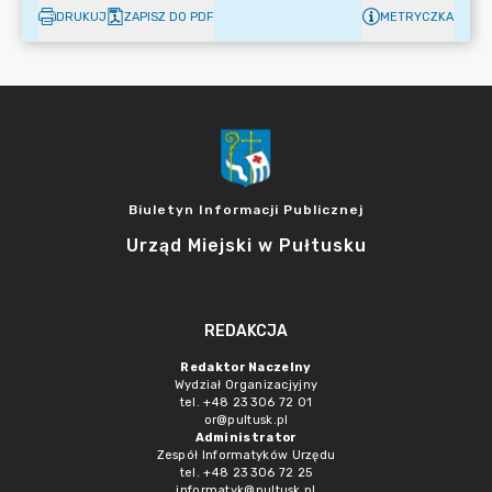
DRUKUJ
ZAPISZ DO PDF
METRYCZKA
Biuletyn Informacji Publicznej
Urząd Miejski w Pułtusku
REDAKCJA
Redaktor Naczelny
Wydział Organizacjyjny
tel. +48 23 306 72 01
or@pultusk.pl
Administrator
Zespół Informatyków Urzędu
tel. +48 23 306 72 25
informatyk@pultusk.pl