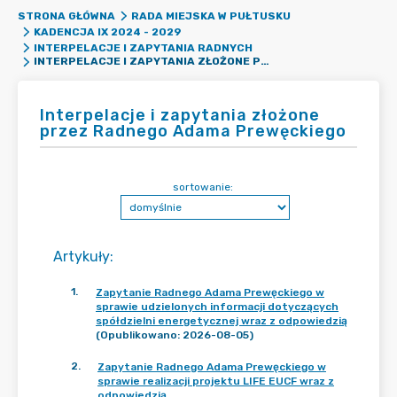
STRONA GŁÓWNA
RADA MIEJSKA W PUŁTUSKU
KADENCJA IX 2024 - 2029
INTERPELACJE I ZAPYTANIA RADNYCH
INTERPELACJE I ZAPYTANIA ZŁOŻONE PRZEZ RADNEGO ADAMA PREWĘCKIEGO
Interpelacje i zapytania złożone
przez Radnego Adama Prewęckiego
sortowanie:
Artykuły
:
1
.
Zapytanie Radnego Adama Prewęckiego w
sprawie udzielonych informacji dotyczących
spółdzielni energetycznej wraz z odpowiedzią
(Opublikowano: 2026-08-05)
2
.
Zapytanie Radnego Adama Prewęckiego w
sprawie realizacji projektu LIFE EUCF wraz z
odpowiedzią