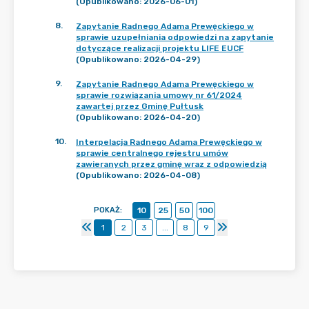
(Opublikowano: 2026-06-01)
8
.
Zapytanie Radnego Adama Prewęckiego w
sprawie uzupełniania odpowiedzi na zapytanie
dotyczące realizacji projektu LIFE EUCF
(Opublikowano: 2026-04-29)
9
.
Zapytanie Radnego Adama Prewęckiego w
sprawie rozwiązania umowy nr 61/2024
zawartej przez Gminę Pułtusk
(Opublikowano: 2026-04-20)
10
.
Interpelacja Radnego Adama Prewęckiego w
sprawie centralnego rejestru umów
zawieranych przez gminę wraz z odpowiedzią
(Opublikowano: 2026-04-08)
POKAŻ
:
10
25
50
100
1
2
3
...
8
9