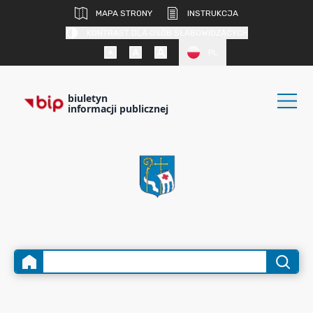
MAPA STRONY
INSTRUKCJA
KONTRAST DLA OSÓB SŁABOWIDZĄCYCH
PL
biuletyn
informacji publicznej