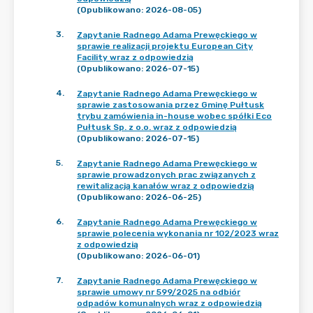
(Opublikowano: 2026-08-05)
3
.
Zapytanie Radnego Adama Prewęckiego w
sprawie realizacji projektu European City
Facility wraz z odpowiedzią
(Opublikowano: 2026-07-15)
4
.
Zapytanie Radnego Adama Prewęckiego w
sprawie zastosowania przez Gminę Pułtusk
trybu zamówienia in-house wobec spółki Eco
Pułtusk Sp. z o.o. wraz z odpowiedzią
(Opublikowano: 2026-07-15)
5
.
Zapytanie Radnego Adama Prewęckiego w
sprawie prowadzonych prac związanych z
rewitalizacją kanałów wraz z odpowiedzią
(Opublikowano: 2026-06-25)
6
.
Zapytanie Radnego Adama Prewęckiego w
sprawie polecenia wykonania nr 102/2023 wraz
z odpowiedzią
(Opublikowano: 2026-06-01)
7
.
Zapytanie Radnego Adama Prewęckiego w
sprawie umowy nr 599/2025 na odbiór
odpadów komunalnych wraz z odpowiedzią