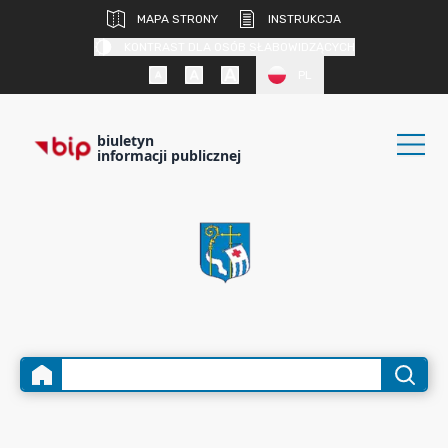
MAPA STRONY
INSTRUKCJA
KONTRAST DLA OSÓB SŁABOWIDZĄCYCH
PL
biuletyn
informacji publicznej