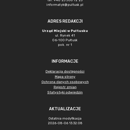
tel. +48 23 306 72 25
informatyk@pultusk.pl
ADRES REDAKCJI
Urząd Miejski w Pułtusku
ul. Rynek 41
06-100 Pułtusk
pok. nr 1
INFORMACJE
Deklaracja dostępności
Mapa strony
Ochrona danych osobowych
Rejestr zmian
Statystyki odwiedzin
AKTUALIZACJE
Ostatnia modyfikacja
2026-08-06 13:32:08