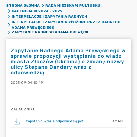
STRONA GŁÓWNA
RADA MIEJSKA W PUŁTUSKU
KADENCJA IX 2024 - 2029
INTERPELACJE I ZAPYTANIA RADNYCH
INTERPELACJE I ZAPYTANIA ZŁOŻONE PRZEZ RADNEGO
ADAMA PREWĘCKIEGO
ZAPYTANIE RADNEGO ADAMA PREWĘCKIEGO W SPRAWIE PROPOZYCJI WYSTĄPIENIA DO WŁADZ MIASTA ZŁOCZÓW (UKRAINA) O ZMIANĘ NAZWY ULICY STEPANA BANDERY WRAZ Z ODPOWIEDZIĄ
Zapytanie Radnego Adama Prewęckiego w
sprawie propozycji wystąpienia do władz
miasta Złoczów (Ukraina) o zmianę nazwy
ulicy Stepana Bandery wraz z
odpowiedzią
2025-09-04 10:49
ZAŁĄCZNIKI
zapytanie wraz z odpowiedzią.pdf
1.2 MB