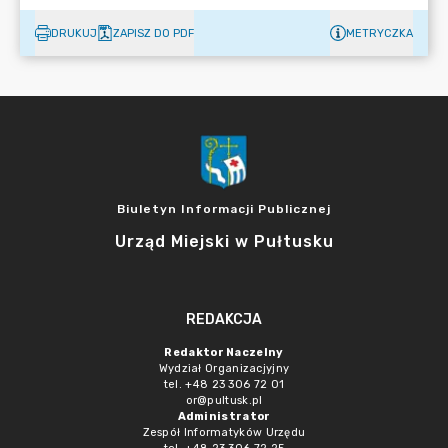
DRUKUJ
ZAPISZ DO PDF
METRYCZKA
Biuletyn Informacji Publicznej
Urząd Miejski w Pułtusku
REDAKCJA
Redaktor Naczelny
Wydział Organizacjyjny
tel. +48 23 306 72 01
or@pultusk.pl
Administrator
Zespół Informatyków Urzędu