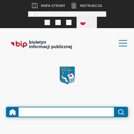
MAPA STRONY
INSTRUKCJA
KONTRAST DLA OSÓB SŁABOWIDZĄCYCH
PL
biuletyn
informacji publicznej