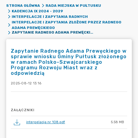
STRONA GŁÓWNA
RADA MIEJSKA W PUŁTUSKU
KADENCJA IX 2024 - 2029
INTERPELACJE I ZAPYTANIA RADNYCH
INTERPELACJE I ZAPYTANIA ZŁOŻONE PRZEZ RADNEGO
ADAMA PREWĘCKIEGO
ZAPYTANIE RADNEGO ADAMA PREWĘCKIEGO W SPRAWIE WNIOSKU GMINY PUŁTUSK ZŁOŻONEGO W RAMACH POLSKO-SZWAJCARSKIEGO PROGRAMU ROZWOJU MIAST WRAZ Z ODPOWIEDZIĄ
Zapytanie Radnego Adama Prewęckiego w
sprawie wniosku Gminy Pułtusk złożonego
w ramach Polsko-Szwajcarskiego
Programu Rozwoju Miast wraz z
odpowiedzią
2025-08-12 13:16
ZAŁĄCZNIKI
interpelacja nr 108.pdf
5.58 MB