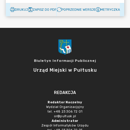
DRUKUJ
ZAPISZ DO PDF
POPRZEDNIE WERSJE
METRYCZKA
Biuletyn Informacji Publicznej
Urząd Miejski w Pułtusku
REDAKCJA
Redaktor Naczelny
Wydział Organizacjyjny
tel. +48 23 306 72 01
or@pultusk.pl
Administrator
Zespół Informatyków Urzędu