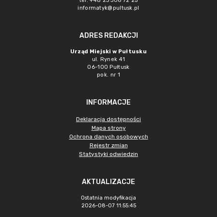
tel. +48 23 306 72 25
informatyk@pultusk.pl
ADRES REDAKCJI
Urząd Miejski w Pułtusku
ul. Rynek 41
06-100 Pułtusk
pok. nr 1
INFORMACJE
Deklaracja dostępności
Mapa strony
Ochrona danych osobowych
Rejestr zmian
Statystyki odwiedzin
AKTUALIZACJE
Ostatnia modyfikacja
2026-08-07 11:55:45