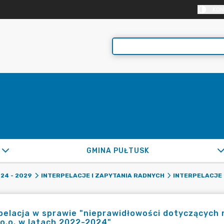
KON
GMINA PUŁTUSK
24 - 2029
INTERPELACJE I ZAPYTANIA RADNYCH
INTERPELACJE 
pelacja w sprawie "nieprawidłowości dotyczących r
 o.o. w latach 2022-2024"