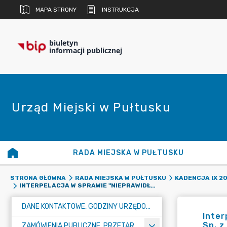
MAPA STRONY
INSTRUKCJA
biuletyn
informacji publicznej
Urząd Miejski w Pułtusku
RADA MIEJSKA W PUŁTUSKU
STRONA GŁÓWNA
RADA MIEJSKA W PUŁTUSKU
KADENCJA IX 20
INTERPELACJA W SPRAWIE "NIEPRAWIDŁOWOŚCI DOTYCZĄCYCH REALIZACJI ZLECEŃ PRZEZ SPÓŁKĘ ECO PUŁTUSK SP. Z O.O. W LATACH 2022-2024"
DANE KONTAKTOWE, GODZINY URZĘDOWANIA I NUMER KONTA BANKOWEGO
Inter
Sp. z
ZAMÓWIENIA PUBLICZNE, PRZETARGI, KONKURSY