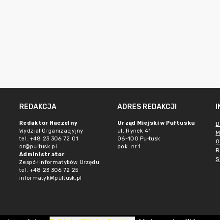
REDAKCJA
ADRES REDAKCJI
Redaktor Naczelny
Urząd Miejski w Pułtusku
D
Wydział Organizacjyjny
ul. Rynek 41
M
tel. +48 23 306 72 01
06-100 Pułtusk
O
or@pultusk.pl
pok. nr 1
R
Administrator
S
Zespół Informatyków Urzędu
tel. +48 23 306 72 25
informatyk@pultusk.pl