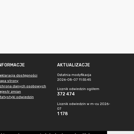
INFORMACJE
AKTUALIZACJE
Ostatnia modyfikacja
eklaracja dostępności
2026-08-07 11:55:45
apa strony
chrona danych osobowych
Licznik odwiedzin ogółem
ejestr zmian
372 474
tatystyki odwiedzin
Licznik odwiedzin w m-cu 2026-
07
1 178