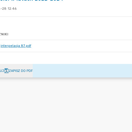
-28 12:46
NIKI
interpelacja 87.pdf
UJ
ZAPISZ DO PDF